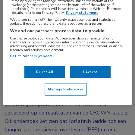
time by clicking the Manage Preferences link on the bottom of the
webpage [or the floating icon on the bottom-left of the webpage, if
Tags:
applicable]. Your choices will have effect within our Website. For more
details, refer to our Privacy Policy.
Privacy statement
ALK
,
crizotinib
,
lorlatinib
Would you rather not? Then we only place essential and statistical
cookies, these do not record any data about you as a person
We and our partners process data to provide:
Een nieuwe post-hocanalyse van de fase III
Use precise geolocation data. Actively scan device characteristics for
CROWN-studie laat zien dat dosisverlaging van
identification. Store and/or access information on a device. Personalised
advertising and content, advertising and content measurement, audience
lorlatinib een positief effect heeft op het
research and services development.
List of Partners (vendors)
optreden van bijwerkingen en dat hierdoor
patiënten nog gedurende lange tijd baat konden
Reject All
I Accept
1
blijven houden van de behandeling.
De registratie voor lorlatinib als
Manage Preferences
eerstelijnsbehandeling voor
ALK
-positief niet-
kleincellig longcarcinoom (
ALK
+ NSCLC) is
gebaseerd op de resultaten van de CROWN-studie.
Dit onderzoek liet zien dat lorlatinib leidde tot een
langere progressievrije overleving (PFS) en een