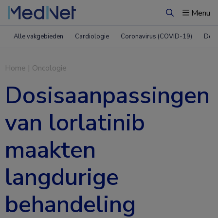
Menu
Zoeken
Alle vakgebieden
Cardiologie
Coronavirus (COVID-19)
Derm
Home
|
Oncologie
Dosisaanpassingen
van lorlatinib
maakten
langdurige
behandeling