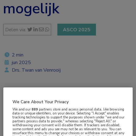
mogelijk
Delen via:
ASCO 2025
2 min
jun 2025
Drs. Twan van Venrooij
Vakgebieden:
We Care About Your Privacy
Longziekten
,
Oncologie
We and our
889
partners store and access personal data, like browsing
data or unique identifiers, on your device. Selecting "I Accept" enables
tracking technologies to support the purposes shown under "we and our
Aandachtsgebieden:
partners process data to provide," whereas selecting "Reject All" or
withdrawing your consent will disable them. If trackers are disabled,
Longoncologie
some content and ads you see may not be as relevant to you. You can
resurface this menu to change your choices or withdraw consent at any