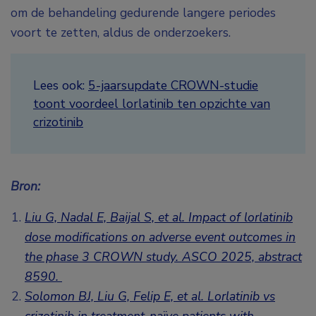
om de behandeling gedurende langere periodes
voort te zetten, aldus de onderzoekers.
Lees ook:
5-jaarsupdate CROWN-studie
toont voordeel lorlatinib ten opzichte van
crizotinib
Bron:
Liu G, Nadal E, Baijal S, et al. Impact of lorlatinib
dose modifications on adverse event outcomes in
the phase 3 CROWN study. ASCO 2025,
abstract
8590
.
Solomon BJ, Liu G, Felip E, et al. Lorlatinib vs