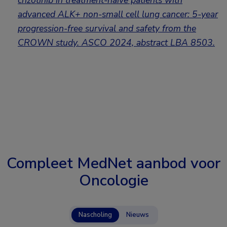
crizotinib in treatment-naïve patients with
advanced ALK+ non-small cell lung cancer: 5-year
progression-free surviv
al and safety from the
CROWN study. ASCO 2024,
abstract LBA 8503
.
Compleet MedNet aanbod voor
Oncologie
Nascholing
Nieuws