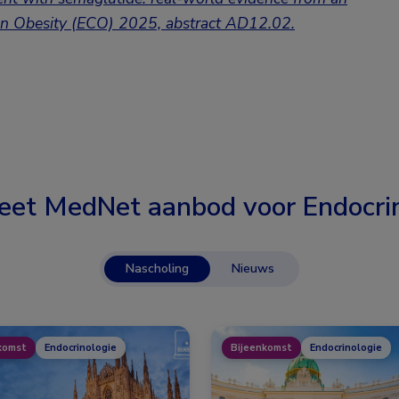
 on Obesity (ECO) 2025,
abstract
AD12.02.
eet MedNet aanbod voor
Endocri
Nascholing
Nieuws
komst
Endocrinologie
Bijeenkomst
Endocrinologie