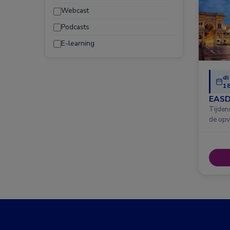
Webcast
Podcasts
E-learning
di
18
EASD
Tijden
de opv