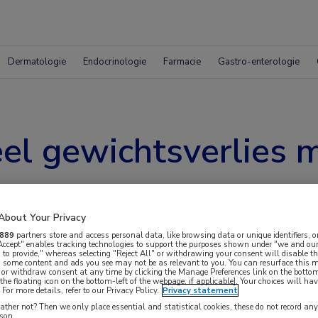
Dermatologie
Endocrinologie
Farmacie
Gastro-enterologie
el gewichtsverlies m
About Your Privacy
889
partners store and access personal data, like browsing data or unique identifiers, o
 Accept" enables tracking technologies to support the purposes shown under "we and our
 to provide," whereas selecting "Reject All" or withdrawing your consent will disable th
, some content and ads you see may not be as relevant to you. You can resurface this
 or withdraw consent at any time by clicking the Manage Preferences link on the bottom
the floating icon on the bottom-left of the webpage, if applicable]. Your choices will hav
For more details, refer to our Privacy Policy.
Privacy statement
 bereikten met semaglutide een vergelijkbare
ther not? Then we only place essential and statistical cookies, these do not record an
rson