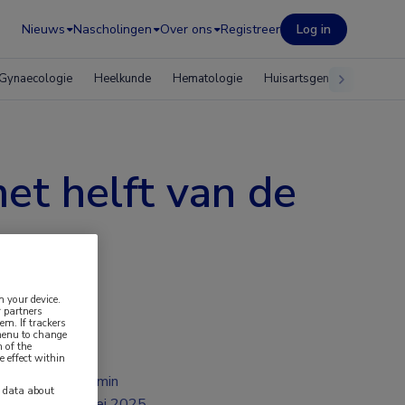
Nieuws
Nascholingen
Over ons
Registreer
Log in
Gynaecologie
Heelkunde
Hematologie
Huisartsgeneeskunde
et helft van de
n your device.
 partners
em. If trackers
 menu to change
 of the
e effect within
2 min
y data about
mei 2025