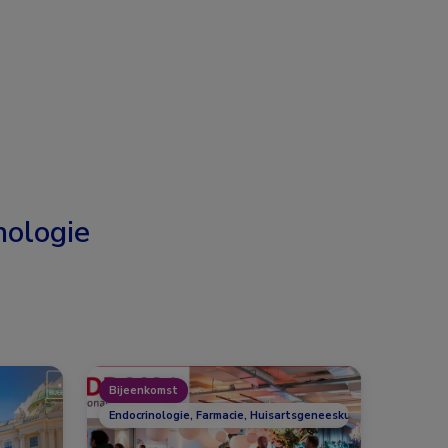
nologie
Bijeenkomst
Endocrinologie, Farmacie, Huisartsgeneeskunde, Overig, Voed