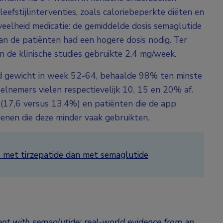
efstijlinterventies, zoals caloriebeperkte diëten en
veelheid medicatie: de gemiddelde dosis semaglutide
 de patiënten had een hogere dosis nodig. Ter
n de klinische studies gebruikte 2,4 mg/week.
d gewicht in week 52-64, behaalde 98% ten minste
lnemers vielen respectievelijk 10, 15 en 20% af.
17,6 versus 13,4%) en patiënten die de app
genen die deze minder vaak gebruikten.
 met tirzepatide dan met semaglutide
ent with semaglutide: real-world evidence from an