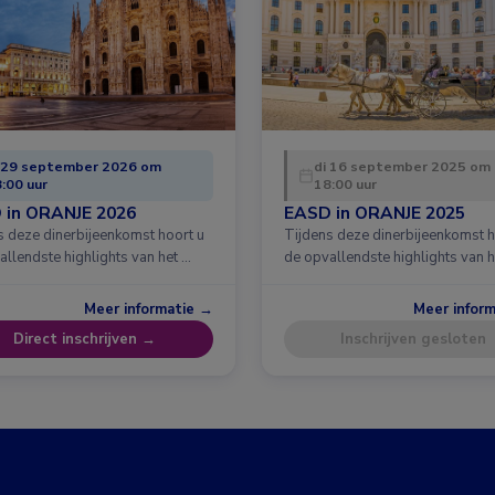
 29 september 2026 om
di 16 september 2025 om
:00 uur
18:00 uur
 in ORANJE 2026
EASD in ORANJE 2025
s deze dinerbijeenkomst hoort u
Tijdens deze dinerbijeenkomst h
allendste highlights van het …
de opvallendste highlights van h
Meer informatie →
Meer infor
Direct inschrijven →
Inschrijven gesloten