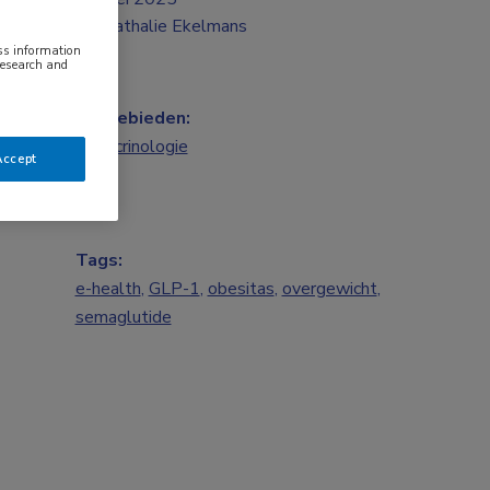
Nathalie Ekelmans
ess information
research and
Vakgebieden:
Endocrinologie
Accept
Tags:
e-health
,
GLP-1
,
obesitas
,
overgewicht
,
semaglutide