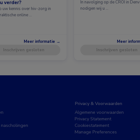
u verder?
In navolging op de CROI in Denv
nodigen wij u …
p uw kennis over hiv-zorg in
raktische online …
Meer informatie →
Meer infor
Inschrijven gesloten
Inschrijven gesloten
Privacy & Voorwaarden
en
Algemene voorwaarden
Privacy Statement
 nascholingen
Cookiestatement
Manage Preferences