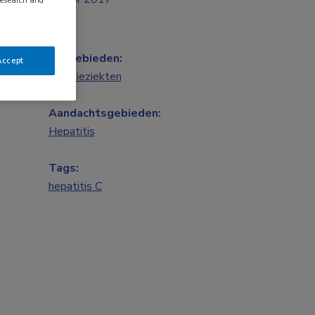
Vakgebieden:
Accept
Infectieziekten
Aandachtsgebieden:
Hepatitis
Tags:
hepatitis C