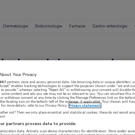
Dermatologie
Endocrinologie
Farmacie
Gastro-enterologie
 behandelen voorko
n HCV
About Your Privacy
887
partners store and access personal data, like browsing data or unique identifiers, o
 Accept" enables tracking technologies to support the purposes shown under "we and our
 to provide," whereas selecting "Reject All" or withdrawing your consent will disable th
, some content and ads you see may not be as relevant to you. You can resurface this
 or withdraw consent at any time by clicking the Manage Preferences link on the bottom
the floating icon on the bottom-left of the webpage, if applicable]. Your choices will hav
For more details, refer to our Privacy Policy.
Privacy statement
ther not? Then we only place essential and statistical cookies, these do not record an
rson
ur partners process data to provide:
geolocation data. Actively scan device characteristics for identification. Store and/or acc
 Personalised advertising and content, advertising and content measurement, audience 