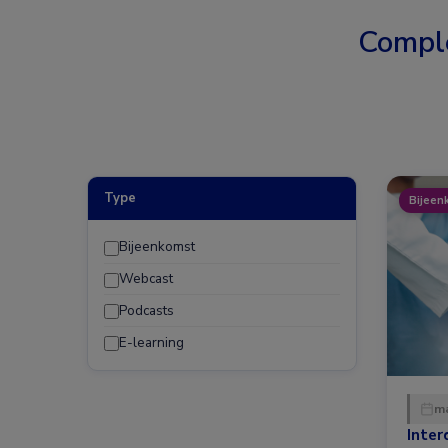
Compl
Type
Bijeen
Bijeenkomst
Webcast
Podcasts
E-learning
ma
Inter