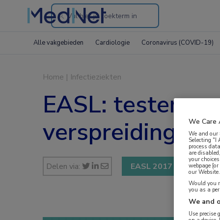
Search
through
Alle vakgebieden
Cardiologie
Coronavirus (COVID-19)
the
website
Home
|
Infectieziekten
EASL: testen en
verspreiding va
We Care 
We and our
Selecting "I
process data
are disabled
your choices
Delen via:
EASL 2017
webpage [or 
our Website. 
Would you ra
you as a pe
We and o
Use precise 
on a device.