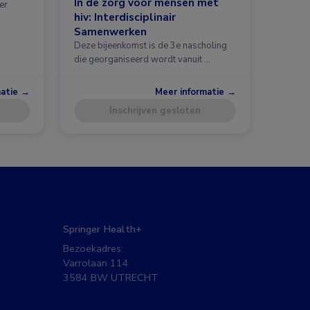
In de zorg voor mensen met
er
hiv: Interdisciplinair
Samenwerken
Deze bijeenkomst is de 3e nascholing
die georganiseerd wordt vanuit …
matie →
Meer informatie →
Inschrijven gesloten
Springer Health+
Bezoekadres:
Varrolaan 114
3584 BW UTRECHT