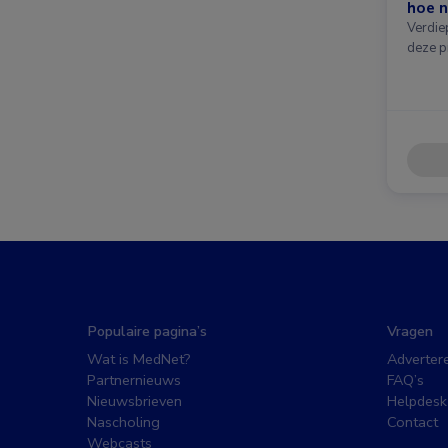
hoe n
Verdie
deze p
Populaire pagina’s
Vragen
Wat is MedNet?
Adverter
Partnernieuws
FAQ’s
Nieuwsbrieven
Helpdesk
Nascholing
Contact
Webcasts