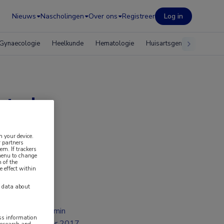
Nieuws
Nascholingen
Over ons
Registreer
Log in
Gynaecologie
Heelkunde
Hematologie
Huisartsgeneeskunde
mt de
n your device.
 partners
em. If trackers
 menu to change
 of the
e effect within
y data about
1 min
ess information
apr 2017
research and