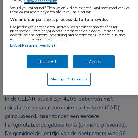
Policy.
Privacy statement
is de CLEAR-studie gepresenteerd die gunstige
Would you rather not? Then we only place essential and statistical cookies,
these do not record any data about you as a person
resultaten laat zien van behandeling met
We and our partners process data to provide:
bempedoïnezuur bij ruim 4000 patiënten. De
Use precise geolocation data. Actively scan device characteristics for
identification. Store and/or access information on a device. Personalised
resultaten zijn gelijktijdig gepubliceerd in
JAMA
advertising and content, advertising and content measurement, audience
research and services development.
Network
.
List of Partners (vendors)
Statines zijn veel voorgeschreven middelen om het
Reject All
I Accept
LDL-cholesterol (LDL-c) te verlagen. Ongeveer 1 op
de 10-12 patiënten heeft echter statine-
Manage Preferences
intolerantie (SI); bij diabetespatiënten, vrouwen en
mensen met overgewicht is dit percentage zelfs 30.
In de CLEAR-studie zijn 4206 patiënten met
risicofactoren voor coronaire hartziekten (CAD)
geïncludeerd, maar zonder een eerdere
hartgerelateerde gebeurtenis (primaire preventie).
De gemiddelde leeftijd van de deelnemers was 68