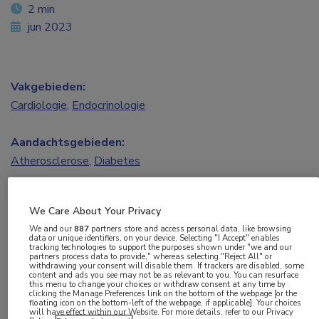
2 min
jun 2023
Vakgebieden:
Cardiologie
,
Endocrinologie
Aandachtsgebieden:
Atherosclerose
,
Diabetes
Tags:
We Care About Your Privacy
bempedoïnezuur
,
cholesterol
We and our
887
partners store and access personal data, like browsing
data or unique identifiers, on your device. Selecting "I Accept" enables
tracking technologies to support the purposes shown under "we and our
Welke mogelijkheden zijn er om
partners process data to provide," whereas selecting "Reject All" or
withdrawing your consent will disable them. If trackers are disabled, some
hartaandoeningen te voorkomen bij statine-
content and ads you see may not be as relevant to you. You can resurface
this menu to change your choices or withdraw consent at any time by
clicking the Manage Preferences link on the bottom of the webpage [or the
intolerante patiënten met een hoog LDL-
floating icon on the bottom-left of the webpage, if applicable]. Your choices
will have effect within our Website. For more details, refer to our Privacy
cholesterol? Tijdens de ADA Scientific Sessions