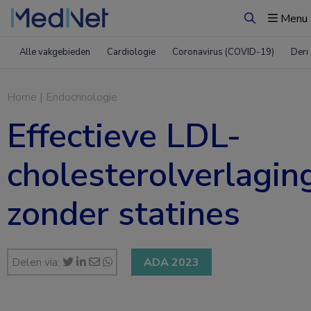
Menu
Zoeken
Alle vakgebieden
Cardiologie
Coronavirus (COVID-19)
Derm
Home
|
Endocrinologie
Effectieve LDL-
cholesterolverlagin
zonder statines
Delen via:
ADA 2023