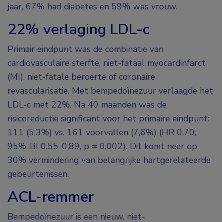
jaar, 67% had diabetes en 59% was vrouw.
22% verlaging LDL-c
Primair eindpunt was de combinatie van
cardiovasculaire sterfte, niet-fataal myocardinfarct
(MI), niet-fatale beroerte of coronaire
revascularisatie. Met
bempedoïnezuur verlaagde het
L
DL-c met 22%. Na 40 maanden was de
risicoreductie significant voor het primaire eindpunt:
111 (5,3%) vs. 161 voorvallen (7,6%) (HR 0,70,
95%-BI 0,55-0,89, p = 0,002). Dit komt neer op
30% vermindering van belangrijke hartgerelateerde
gebeurtenissen.
ACL-remmer
Bempedoïnezuur i
s een nieuw, niet-