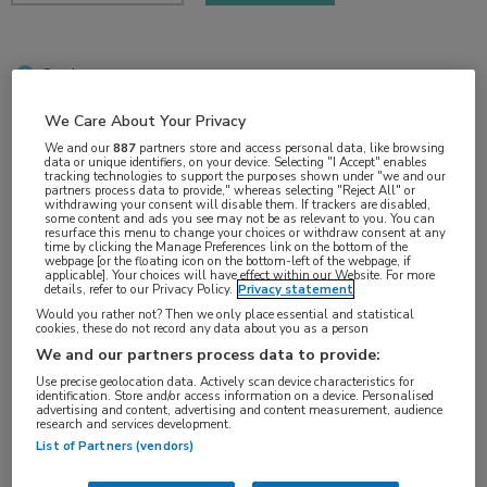
2 min
mrt 2018
We Care About Your Privacy
We and our
887
partners store and access personal data, like browsing
data or unique identifiers, on your device. Selecting "I Accept" enables
tracking technologies to support the purposes shown under "we and our
partners process data to provide," whereas selecting "Reject All" or
Vakgebieden:
withdrawing your consent will disable them. If trackers are disabled,
some content and ads you see may not be as relevant to you. You can
Infectieziekten
resurface this menu to change your choices or withdraw consent at any
time by clicking the Manage Preferences link on the bottom of the
webpage [or the floating icon on the bottom-left of the webpage, if
applicable]. Your choices will have effect within our Website. For more
Aandachtsgebieden:
details, refer to our Privacy Policy.
Privacy statement
HIV
Would you rather not? Then we only place essential and statistical
cookies, these do not record any data about you as a person
We and our partners process data to provide:
Tags:
Use precise geolocation data. Actively scan device characteristics for
efavirenz
identification. Store and/or access information on a device. Personalised
advertising and content, advertising and content measurement, audience
research and services development.
List of Partners (vendors)