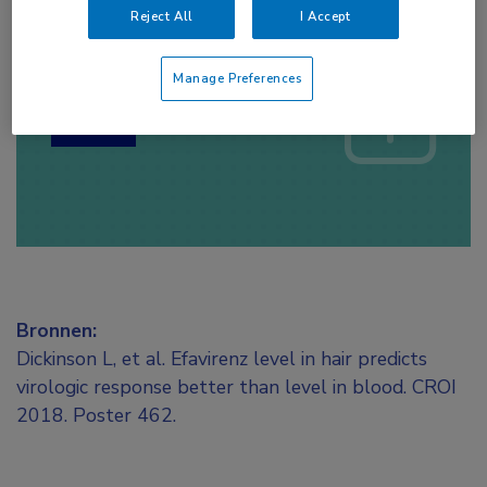
Reject All
I Accept
Log hier in om volledige
toegang te krijgen.
Manage Preferences
of
Account maken
Login
Bronnen:
Dickinson L, et al. Efavirenz level in hair predicts
virologic response better than level in blood. CROI
2018. Poster 462.