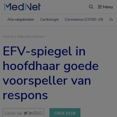
Menu
Zoeken
Alle vakgebieden
Cardiologie
Coronavirus (COVID-19)
Derm
Home
|
Infectieziekten
EFV-spiegel in
hoofdhaar goede
voorspeller van
respons
Delen via:
CROI 2018