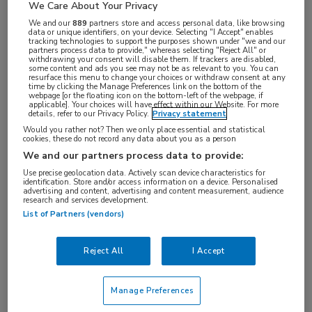
We Care About Your Privacy
In de fase III-studies BRAVE-AA1 en -2 heeft de
We and our
889
partners store and access personal data, like browsing
data or unique identifiers, on your device. Selecting "I Accept" enables
JAK-remmer baricitinib tot 36 weken aangetoond
tracking technologies to support the purposes shown under "we and our
partners process data to provide," whereas selecting "Reject All" or
effectief te zijn ten opzichte van placebo voor de
withdrawing your consent will disable them. If trackers are disabled,
some content and ads you see may not be as relevant to you. You can
1
hergroei van haar.
In deze follow-upstudie
resurface this menu to change your choices or withdraw consent at any
time by clicking the Manage Preferences link on the bottom of the
blijken de resultaten ook aan te houden bij
webpage [or the floating icon on the bottom-left of the webpage, if
applicable]. Your choices will have effect within our Website. For more
2
continu gebruik tot 3 jaar.
details, refer to our Privacy Policy.
Privacy statement
Would you rather not? Then we only place essential and statistical
cookies, these do not record any data about you as a person
Er zijn al langetermijngegevens bekend over de
We and our partners process data to provide:
veiligheid en effectiviteit van baricitinib bij andere
Use precise geolocation data. Actively scan device characteristics for
indicaties, zoals reumatoïde arteritis en
identification. Store and/or access information on a device. Personalised
advertising and content, advertising and content measurement, audience
3-6
research and services development.
constitutioneel eczeem,
maar niet voor ernstige
List of Partners (vendors)
vormen van alopecia areata (AA), waar patiënten
7
vaak lang therapie nodig hebben.
Reject All
I Accept
Ernstig AA
Manage Preferences
Deze analyse heeft gekeken naar de effectiviteit en