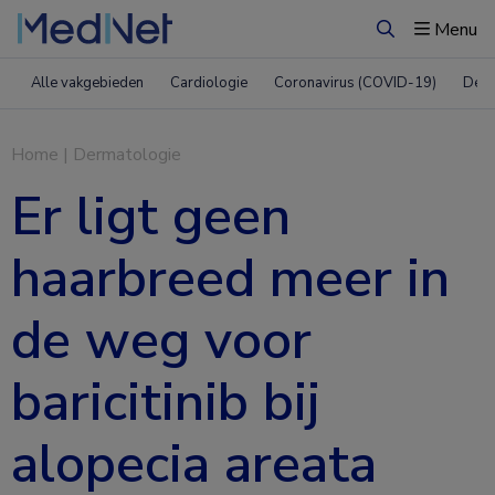
Menu
Zoeken
Alle vakgebieden
Cardiologie
Coronavirus (COVID-19)
Derm
Home
|
Dermatologie
Er ligt geen
haarbreed meer in
de weg voor
baricitinib bij
alopecia areata