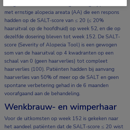
veiligheid van baricitinib 4 mg en 2 mg bij patiënten
met ernstige alopecia areata (AA) die een respons
hadden op de SALT-score van ≤ 20 (≤ 20%
haaruitval op de hoofdhuid) op week 52, en die op
dezelfde dosering bleven tot week 152. De SALT-
score (Severity of Alopecia Tool) is een gewogen
som van de haaruitval op 4 kwadranten op een
schaal van 0 (geen haarverlies) tot compleet
haarverlies (100). Patiënten hadden bij aanvang
haarverlies van 50% of meer op de SALT en geen
spontane verbetering gehad in de 6 maanden
voorafgaand aan de behandeling.
Wenkbrauw- en wimperhaar
Voor de uitkomsten op week 152 is gekeken naar
het aandeel patiënten dat de SALT-score ≤ 20 wist