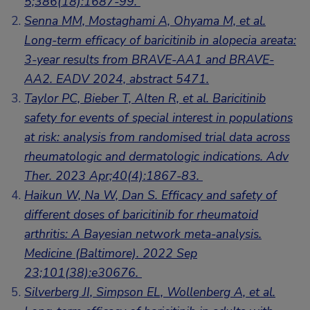
5;386(18):1687-99.
Senna MM, Mostaghami A, Ohyama M, et al.
Long-term efficacy of baricitinib in alopecia areata:
3-year results from BRAVE-AA1 and BRAVE-
AA2. EADV 2024, abstract 5471.
Taylor PC, Bieber T, Alten R, et al. Baricitinib
safety for events of special interest in populations
at risk: analysis from randomised trial data across
rheumatologic and dermatologic indications. Adv
Ther. 2023 Apr;40(4):1867-83.
Haikun W, Na W, Dan S. Efficacy and safety of
different doses of baricitinib for rheumatoid
arthritis: A Bayesian network meta-analysis.
Medicine (Baltimore). 2022 Sep
23;101(38):e30676.
Silverberg JI, Simpson EL, Wollenberg A, et al.