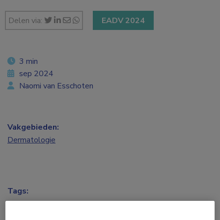
Delen via:
EADV 2024
3 min
sep 2024
Naomi van Esschoten
Vakgebieden:
Dermatologie
Tags:
alopecia
,
baricitinib
,
JAK-remmer