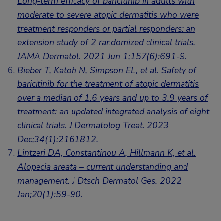
Long-term efficacy of baricitinib in adults with
moderate to severe atopic dermatitis who were
treatment responders or partial responders: an
extension study of 2 randomized clinical trials.
JAMA Dermatol. 2021 Jun 1;157(6):691-9.
Bieber T, Katoh N, Simpson EL, et al. Safety of
baricitinib for the treatment of atopic dermatitis
over a median of 1.6 years and up to 3.9 years of
treatment: an updated integrated analysis of eight
clinical trials. J Dermatolog Treat. 2023
Dec;34(1):2161812.
Lintzeri DA, Constantinou A, Hillmann K, et al.
Alopecia areata – current understanding and
management. J Dtsch Dermatol Ges. 2022
Jan;20(1):59-90.