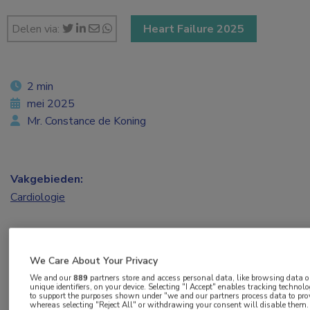
Delen via:
Heart Failure 2025
2 min
mei 2025
Mr. Constance de Koning
Vakgebieden:
Cardiologie
Aandachtsgebieden:
Hartfalen
We Care About Your Privacy
We and our
889
partners store and access personal data, like browsing data o
Tags:
unique identifiers, on your device. Selecting "I Accept" enables tracking technolo
to support the purposes shown under "we and our partners process data to prov
HFrEF
,
sekseverschillen
whereas selecting "Reject All" or withdrawing your consent will disable them. 