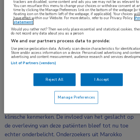
trackers are disabled, some content and ads you see may not be as relevant to
You can resurface this menu to change your choices or withdraw consent at a
time by clicking the Manage Preferences link on the bottom of the webpage [or 
floating icon on the bottom-left of the webpage, if applicable]. Your choices wil
Hoewel mannen en vrouwen met hartfalen met
have effect within our Website. For more details, refer to our Privacy Policy.
Pri
statement
verminderde ejectiefractie verschillende
Would you rather not? Then we only place essential and statistical cookies, the
risicoprofielen hebben, leidt dit niet tot
do not record any data about you as a person
We and our partners process data to provide:
verschillen in overleving op de korte termijn. De
Use precise geolocation data. Actively scan device characteristics for identificatio
focus in de behandeling zou dan ook vooral
Store and/or access information on a device. Personalised advertising and conten
advertising and content measurement, audience research and services developm
moeten liggen op het adequaat behandelen van
List of Partners (vendors)
onderliggende aandoeningen en het voorkomen
1
van behandelachterstanden.
Reject All
I Accept
Hartfalen met verminderde ejectiefractie (HFrEF)
Manage Preferences
komt voor bij zowel mannen als vrouwen, maar er
bestaan duidelijke verschillen in risicofactoren en
klinische kenmerken. De invloed van het geslacht op
de overleving van deze patiënten bleef tot nu toe
echter onderbelicht. Onderzoekers uit Marokko