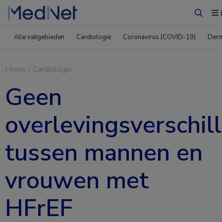
Zoeke
Alle vakgebieden
Cardiologie
Coronavirus (COVID-19)
Derm
Home
|
Cardiologie
Geen
overlevingsverschil
tussen mannen en
vrouwen met
HFrEF