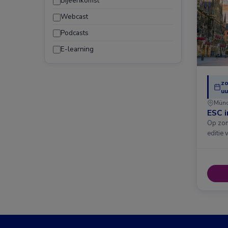
Bijeenkomst
Webcast
Podcasts
E-learning
zo
uu
Mün
ESC 
Op zon
editie 