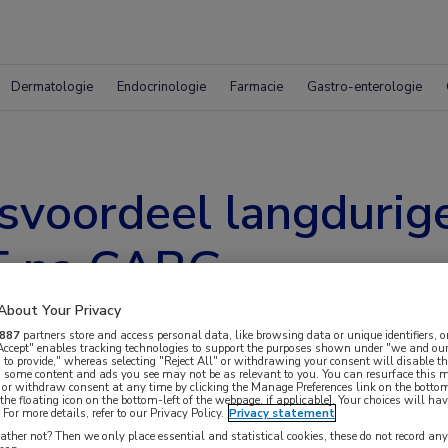
Dermatologie
Endocrinologie
Farmacie
Gastro-enterologie
voordeel langdurige 
AF na CABG
About Your Privacy
887
partners store and access personal data, like browsing data or unique identifiers, o
 Accept" enables tracking technologies to support the purposes shown under "we and our
 to provide," whereas selecting "Reject All" or withdrawing your consent will disable th
, some content and ads you see may not be as relevant to you. You can resurface this
 or withdraw consent at any time by clicking the Manage Preferences link on the bottom
the floating icon on the bottom-left of the webpage, if applicable]. Your choices will hav
For more details, refer to our Privacy Policy.
Privacy statement
en dat gebruik van orale antistolling na
ther not? Then we only place essential and statistical cookies, these do not record an