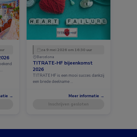
uur
za 9 mei 2026 om 16:30 uur
2026
Barcelona
TITRATE-HF bijeenkomst
 bekend
2026
 …
TITRATE HF is een mooi succes dankzij
een brede deelname …
matie →
Meer informatie →
Inschrijven gesloten