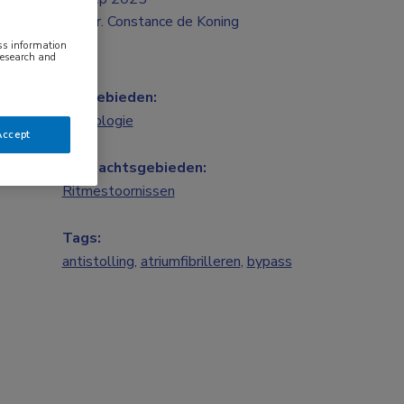
Mr. Constance de Koning
ess information
research and
Vakgebieden:
Cardiologie
Accept
Aandachtsgebieden:
Ritmestoornissen
Tags:
antistolling
,
atriumfibrilleren
,
bypass