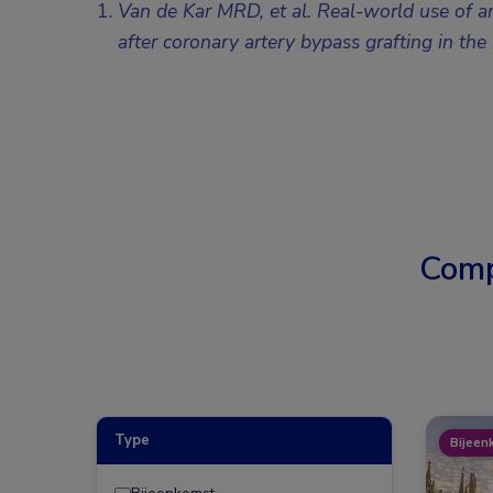
Van de Kar MRD, et al. Real-world use of ant
after coronary artery bypass grafting in t
Comp
Type
Bijeen