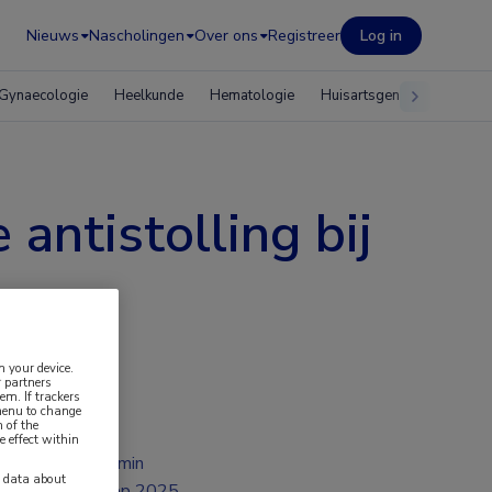
Nieuws
Nascholingen
Over ons
Registreer
Log in
Gynaecologie
Heelkunde
Hematologie
Huisartsgeneeskunde
antistolling bij
n your device.
 partners
em. If trackers
 menu to change
 of the
e effect within
2 min
y data about
sep 2025