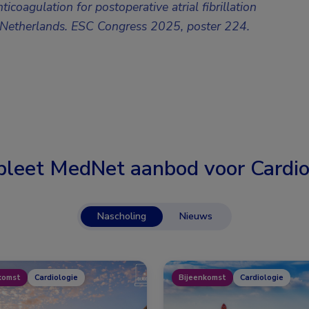
icoagulation for postoperative atrial fibrillation
he Netherlands. ESC Congress 2025,
poster 224.
leet MedNet aanbod voor
Cardio
Nascholing
Nieuws
komst
Cardiologie
Bijeenkomst
Cardiologie