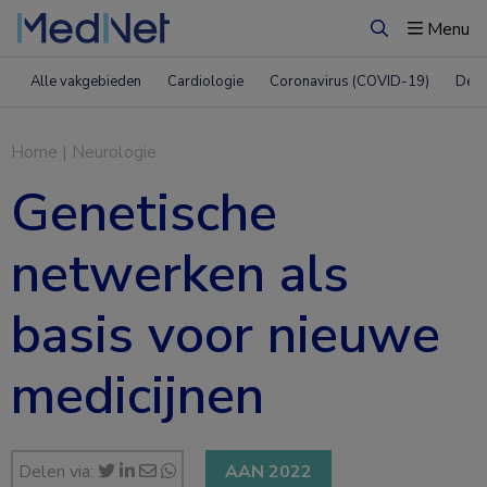
Menu
Zoeken
Alle vakgebieden
Cardiologie
Coronavirus (COVID-19)
Derm
Home
|
Neurologie
Genetische
netwerken als
basis voor nieuwe
medicijnen
Delen via:
AAN 2022