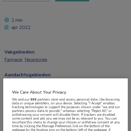
2 min
apr 2022
Vakgebieden:
Farmacie
,
Neurologie
Aandachtsgebieden:
Dementie
We Care About Your Privacy
Tags:
We and our
889
partners store and access personal data, like browsing
data or unique identifiers, on your device. Selecting "I Accept" enables
autisme
,
genetica
,
neurodegeneratie
,
tau
tracking technologies to support the purposes shown under "we and our
partners process data to provide," whereas selecting "Reject All" or
withdrawing your consent will disable them. If trackers are disabled,
some content and ads you see may not be as relevant to you. You can
Genetische netwerken kunnen helpen om meer
resurface this menu to change your choices or withdraw consent at any
time by clicking the Manage Preferences link on the bottom of the
inzicht te geven in de gecoördineerde activiteit
webpage [or the floating icon on the bottom-left of the webpage, if