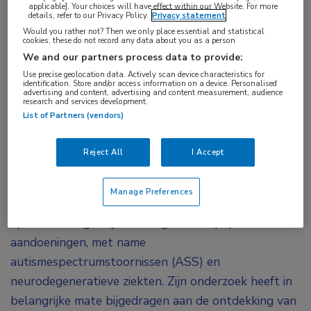
applicable]. Your choices will have effect within our Website. For more
van genen, en om complexe aspecten van
details, refer to our Privacy Policy.
Privacy statement
Would you rather not? Then we only place essential and statistical
genetische risico’s te integreren. Dit betoogde
cookies, these do not record any data about you as a person
prof. dr. Daniel Geschwind (Los Angeles,
We and our partners process data to provide:
Verenigde Staten) in een lezing tijdens het AAN-
Use precise geolocation data. Actively scan device characteristics for
identification. Store and/or access information on a device. Personalised
advertising and content, advertising and content measurement, audience
congres. Zijn onderzoek helpt medicatie te vinden
research and services development.
die reparatie en degeneratie van het
List of Partners (vendors)
1
zenuwstelsel beïnvloedt.
Reject All
I Accept
Prof. Geschwind won tijdens de AAN 2022 de
zogeheten Cotzias Lecture and Award. Zijn groep
Manage Preferences
loopt voorop bij de toepassing van methoden uit de
systeembiologie bij neurologische en psychiatrische
aandoeningen, met name
autismespectrumstoornissen (ASS) en
neurodegeneratieve ziekten. Zijn onderzoek heeft in
belangrijke mate bijgedragen aan de ontdekking van