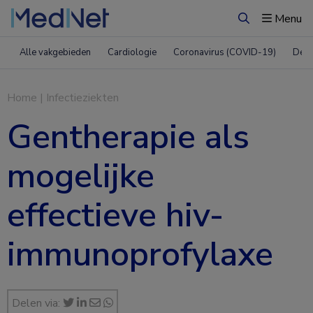
Menu
Zoeken
Alle vakgebieden
Cardiologie
Coronavirus (COVID-19)
Derm
Home
|
Infectieziekten
Gentherapie als
mogelijke
effectieve hiv-
immunoprofylaxe
Delen via: