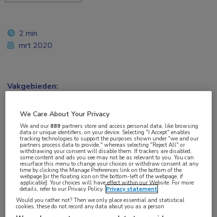
2 min
mrt 2020
Vakgebieden:
Infectieziekten
We Care About Your Privacy
Aandachtsgebieden:
We and our
889
partners store and access personal data, like browsing
data or unique identifiers, on your device. Selecting "I Accept" enables
HIV
tracking technologies to support the purposes shown under "we and our
partners process data to provide," whereas selecting "Reject All" or
withdrawing your consent will disable them. If trackers are disabled,
some content and ads you see may not be as relevant to you. You can
Tags:
resurface this menu to change your choices or withdraw consent at any
time by clicking the Manage Preferences link on the bottom of the
gentherapie
webpage [or the floating icon on the bottom-left of the webpage, if
applicable]. Your choices will have effect within our Website. For more
details, refer to our Privacy Policy.
Privacy statement
Would you rather not? Then we only place essential and statistical
Adeno-geassocieerde virale vectoren blijken
cookies, these do not record any data about you as a person
veilig bij mensen te kunnen worden ingezet voor