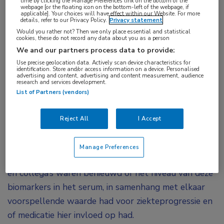
time by clicking the Manage Preferences link on the bottom of the
webpage [or the floating icon on the bottom-left of the webpage, if
protein zijn biomarkers voor
applicable]. Your choices will have effect within our Website. For more
details, refer to our Privacy Policy.
Privacy statement
hersenweefselschade die meetbaar zijn in serum.
Would you rather not? Then we only place essential and statistical
Een nieuwe studie laat zien dat het serumniveau
cookies, these do not record any data about you as a person
We and our partners process data to provide:
van beide eiwitten kort na het begin van MS-
Use precise geolocation data. Actively scan device characteristics for
symptomen geassocieerd is met ziekteprogressie
identification. Store and/or access information on a device. Personalised
advertising and content, advertising and content measurement, audience
en gevolgen heeft voor de optimale
research and services development.
List of Partners (vendors)
behandeling.
Serum neurofilament light chain (sNfL) en serum
Reject All
I Accept
glial fibrillary acidic protein
(sGFAP) zijn in eerdere
onderzoeken los van elkaar in verband gebracht met
Manage Preferences
ziekteprogressie bij patiënten met MS. Dr. Monreal
en collega’s waren benieuwd of het niveau van deze
biomarkers in het serum, in samenhang met elkaar
voorspellende waarde had voor ziekteprogressie en
of medicatie hier invloed op had.