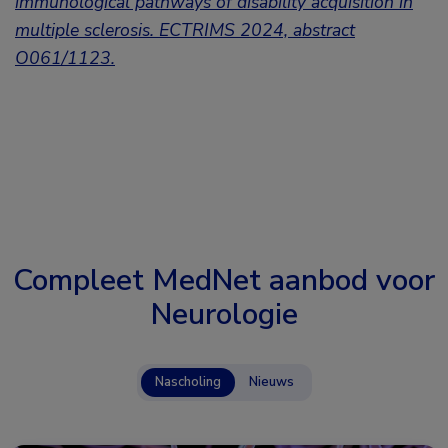
immunological pathways of disability acquisition in
multiple sclerosis.
ECTRIMS 2024,
abstract
O061/1123.
Compleet MedNet aanbod voor
Neurologie
Nascholing
Nieuws