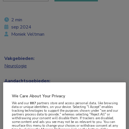
2 min
sep 2024
Moniek Veltman
Vakgebieden:
Neurologie
Aandachtsgebieden:
Multipele Sclerose
We Care About Your Privacy
Tags:
We and our
887
partners store and access personal data, like browsing
data or unique identifiers, on your device. Selecting "I Accept" enables
GFAP
,
neurofilament light
tracking technologies to support the purposes shown under "we and our
partners process data to provide," whereas selecting "Reject All" or
withdrawing your consent will disable them. If trackers are disabled,
some content and ads you see may not be as relevant to you. You can
resurface this menu to change your choices or withdraw consent at any
Neurofilament light chain en glial fibrillary acidic