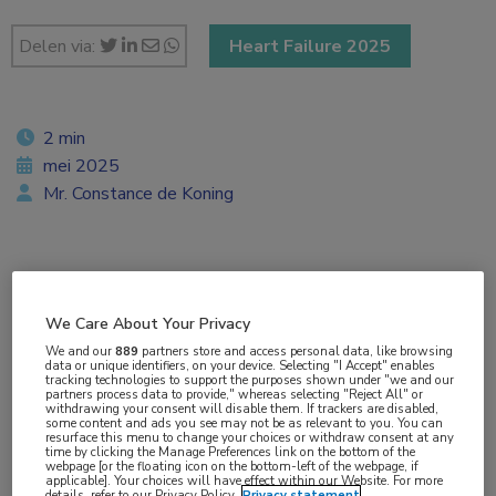
Delen via:
Heart Failure 2025
2 min
mei 2025
Mr. Constance de Koning
Vakgebieden:
Cardiologie
We Care About Your Privacy
We and our
889
partners store and access personal data, like browsing
data or unique identifiers, on your device. Selecting "I Accept" enables
Aandachtsgebieden:
tracking technologies to support the purposes shown under "we and our
partners process data to provide," whereas selecting "Reject All" or
Hartfalen
,
Ouderen
withdrawing your consent will disable them. If trackers are disabled,
some content and ads you see may not be as relevant to you. You can
resurface this menu to change your choices or withdraw consent at any
time by clicking the Manage Preferences link on the bottom of the
Tags:
webpage [or the floating icon on the bottom-left of the webpage, if
applicable]. Your choices will have effect within our Website. For more
sarcopenie
details, refer to our Privacy Policy.
Privacy statement