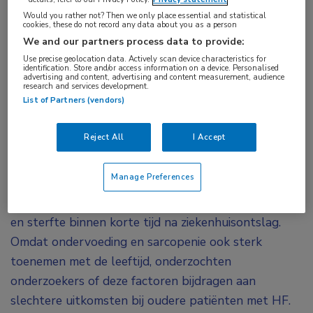
Would you rather not? Then we only place essential and statistical
cookies, these do not record any data about you as a person
Recent gewichtsverlies lijkt een belangrijke
We and our partners process data to provide:
risicofactor bij oudere patiënten met acuut
Use precise geolocation data. Actively scan device characteristics for
identification. Store and/or access information on a device. Personalised
hartfalen. Grootschaliger onderzoek is nodig om
advertising and content, advertising and content measurement, audience
research and services development.
deze bevindingen te bevestigen. Vroege
List of Partners (vendors)
herkenning en aanpak van de voedingstoestand
kunnen mogelijk de prognose van deze patiënten
Reject All
I Accept
1
verbeteren.
Manage Preferences
Acuut hartfalen (AHF) komt veel voor bij ouderen
en gaat vaak gepaard met ongeplande heropnamen
en sterfte binnen korte tijd na ziekenhuisontslag.
Omdat ondervoeding en sarcopenie ook sterk
toenemen met de leeftijd, onderzochten
onderzoekers of deze factoren bijdragen aan
slechtere uitkomsten bij oudere patiënten met HF.