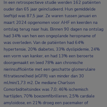
In een retrospectieve studie werden 162 patiënten
ouder dan 65 jaar geïncludeerd. Hun gemiddelde
leeftijd was 87,5 jaar. Ze waren tussen januari en
maart 2024 opgenomen voor AHF en keerden na
ontslag terug naar huis. Binnen 90 dagen na ontslag
had 34% van hen een ongeplande heropname of
was overleden. Van de patiënten had 64%
hypertensie, 20% diabetes, 33% dyslipidemie, 24%
een vorm van kanker, en had 13% een beroerte
doorgemaakt en leed 78% aan chronische
nierinsufficiëntie met een geschatte glomerulaire
filtratiesnelheid (eGFR) van minder dan 30
ml/min/1,73 m
2
. De mediane Charlson
Comorbiditeitsindex was 7,0; 46% ischemisch
hartlijden, 70% boezemfibrilleren, 2,5% cardiale
amyloïdose, en 21% droeg een pacemaker of