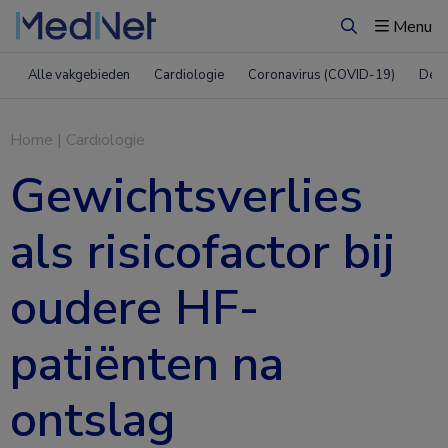
Menu
Zoeken
Alle vakgebieden
Cardiologie
Coronavirus (COVID-19)
Derm
Home
|
Cardiologie
Gewichtsverlies
als risicofactor bij
oudere HF-
patiënten na
ontslag