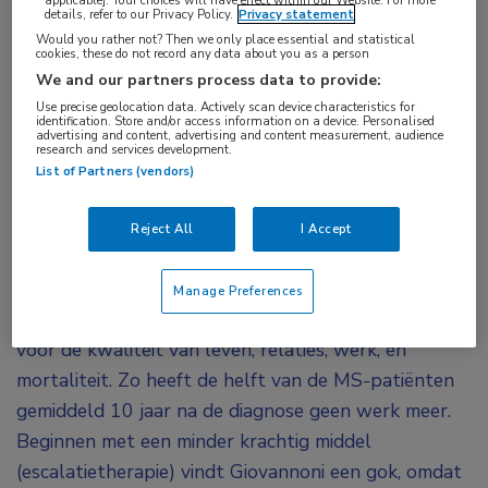
applicable]. Your choices will have effect within our Website. For more
details, refer to our Privacy Policy.
Privacy statement
een vurig pleidooi voor het gebruik van deze
Would you rather not? Then we only place essential and statistical
1
cookies, these do not record any data about you as a person
sterke middelen in een vroeg stadium van MS.
We and our partners process data to provide:
Hij vindt dat je als neuroloog niet mag ‘gokken’
Use precise geolocation data. Actively scan device characteristics for
op een minder sterk medicijn, omdat de kans
identification. Store and/or access information on a device. Personalised
advertising and content, advertising and content measurement, audience
groot is dat zo’n middel onvoldoende effect
research and services development.
List of Partners (vendors)
heeft en er onnodig veel schade ontstaat.
“We laten altijd grafieken zien van de voor- en
Reject All
I Accept
nadelen van een bepaalde behandeling, maar we
vergeten dan de nadelen van onderbehandelde MS”,
Manage Preferences
zei Giovannoni. Die nadelen kunnen ingrijpend zijn:
voor de kwaliteit van leven, relaties, werk, en
mortaliteit. Zo heeft de helft van de MS-patiënten
gemiddeld 10 jaar na de diagnose geen werk meer.
Beginnen met een minder krachtig middel
(escalatietherapie) vindt Giovannoni een gok, omdat