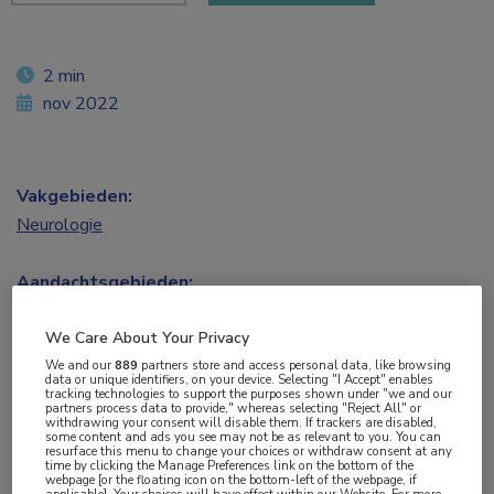
2 min
nov 2022
Vakgebieden:
Neurologie
Aandachtsgebieden:
Multipele Sclerose
We Care About Your Privacy
We and our
889
partners store and access personal data, like browsing
Tags:
data or unique identifiers, on your device. Selecting "I Accept" enables
tracking technologies to support the purposes shown under "we and our
cognitie
,
hersenvolume
partners process data to provide," whereas selecting "Reject All" or
withdrawing your consent will disable them. If trackers are disabled,
some content and ads you see may not be as relevant to you. You can
resurface this menu to change your choices or withdraw consent at any
In een sessie over hoogeffectieve medicijnen bij
time by clicking the Manage Preferences link on the bottom of the
webpage [or the floating icon on the bottom-left of the webpage, if
MS hield prof. dr. Gavin Giovannoni uit Londen