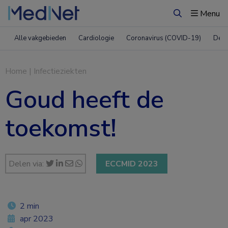
Menu
Zoeken
Alle vakgebieden
Cardiologie
Coronavirus (COVID-19)
Derm
Home
|
Infectieziekten
Goud heeft de
toekomst!
Delen via:
ECCMID 2023
2 min
apr 2023