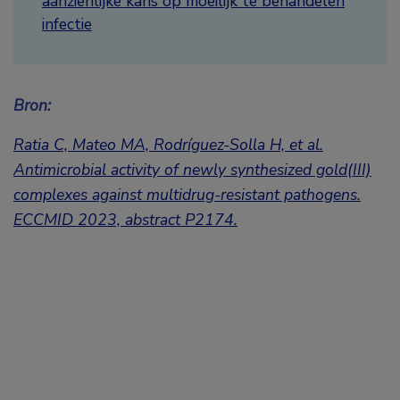
aanzienlijke kans op moeilijk te behandelen
infectie
Bron:
Ratia C, Mateo MA, Rodríguez-Solla H, et al.
Antimicrobial activity of newly synthesized gold(III)
complexes against multidrug-resistant pathogens.
ECCMID 2023, abstract P2174.