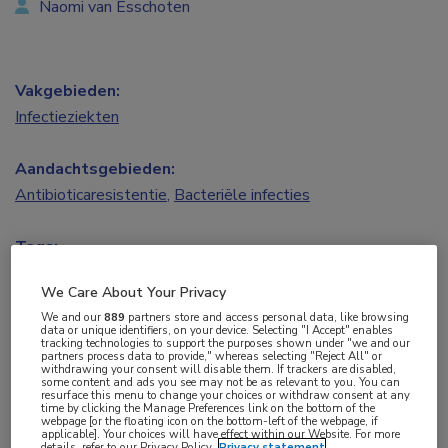
Naomi van Esschoten
Vakgebieden:
Infectieziekten
Aandachtsgebieden:
Antibioticaresistentie
,
Bacteriële infecties
Tags:
E. coli
,
MRSA
,
pseudomonas aeruginosa
,
staphylococcus
We Care About Your Privacy
aureus
We and our
889
partners store and access personal data, like browsing
data or unique identifiers, on your device. Selecting "I Accept" enables
tracking technologies to support the purposes shown under "we and our
Goud (III)-complexen hebben het potentieel om
partners process data to provide," whereas selecting "Reject All" or
withdrawing your consent will disable them. If trackers are disabled,
effectief te zijn tegen bijzonder resistente micro-
some content and ads you see may not be as relevant to you. You can
resurface this menu to change your choices or withdraw consent at any
time by clicking the Manage Preferences link on the bottom of the
organismen (BRMO). Een Spaanse studie laat zien
webpage [or the floating icon on the bottom-left of the webpage, if
applicable]. Your choices will have effect within our Website. For more
dat goudcomplexen een sterke activiteit
details, refer to our Privacy Policy.
Privacy statement