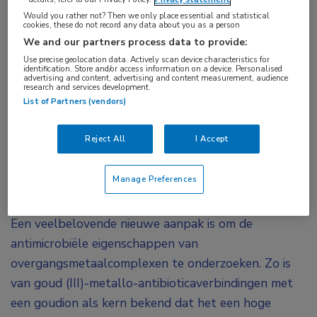
vertonen tegen verschillende grampositieve en -
Would you rather not? Then we only place essential and statistical
cookies, these do not record any data about you as a person
negatieve resistente bacteriën. Met name de
We and our partners process data to provide:
reactie op multiresistente stammen van
Use precise geolocation data. Actively scan device characteristics for
identification. Store and/or access information on a device. Personalised
Staphylococcus
aureus (MRSA) en
Acinetobacter
advertising and content, advertising and content measurement, audience
research and services development.
baumannii
is veelbelovend.
List of Partners (vendors)
Wereldwijd sterven naar schatting 700.000 mensen
Reject All
I Accept
per jaar aan infecties die resistent zijn tegen
antibiotica. Hoofdonderzoeker Soto González, die de
Manage Preferences
poster presenteerde: “Zonder actie loopt dit cijfer
naar verwachting tegen 2050 op tot 10 miljoen.
Een veelbelovende nieuwe aanpak is om de
antimicrobiële eigenschappen van
overgangsmetaalcomplexen te onderzoeken. Zo is
van goud (III)-metallo-antibioticaverbindingen met
een goudion als kern bekend dat het een hoge