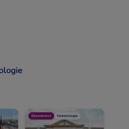
logie
Bijeenkomst
Hematologie