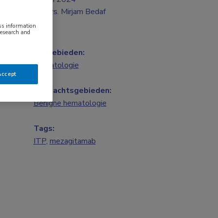
Drs. Mirjam Bedaf
ess information
research and
Vakgebieden:
Hematologie
Accept
Aandachtsgebieden:
Benigne hematologie
Tags:
ITP
,
mezagitamab