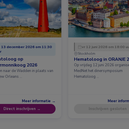
 13 december 2026 om 11:30
vr 12 juni 2026 om 18:00 u
r
Stockholm
toloog op
Hematoloog in ORANJE 
ermonnikoog 2026
Op vrijdag 12 juni 2026 organis
en naar de Wadden in plaats van
MedNet het dinersymposium
ew Orleans …
Hematoloog …
Meer informatie →
Meer infor
Direct inschrijven →
Inschrijven gesloten