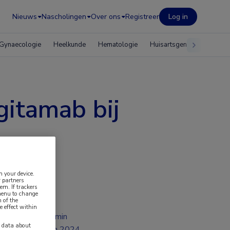
Nieuws
Nascholingen
Over ons
Registreer
Log in
Gynaecologie
Heelkunde
Hematologie
Huisartsgeneeskunde
gitamab bij
n your device.
 partners
em. If trackers
 menu to change
 of the
e effect within
2 min
y data about
jun 2024