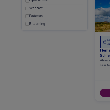
Bijeenkomst
Webcast
Podcasts
E-learning
zo
uu
Hema
Schi
Afreiz
naar N