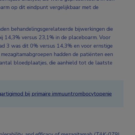
arm op dit eindpunt vergelijkbaar met de
den behandelingsgerelateerde bijwerkingen die
ij 14,3% versus 23,1% in de placeboarm. Voor
ad 3 was dit 0% versus 14,3% en voor ernstige
 de mezagitamabgroepen hadden de patiënten een
ntal bloedplaatjes, die aanhield tot de laatste
 efgartigimod bij primaire immuuntrombocytopenie
, tolerability, and efficacy of mezagitamab (TAK-079)