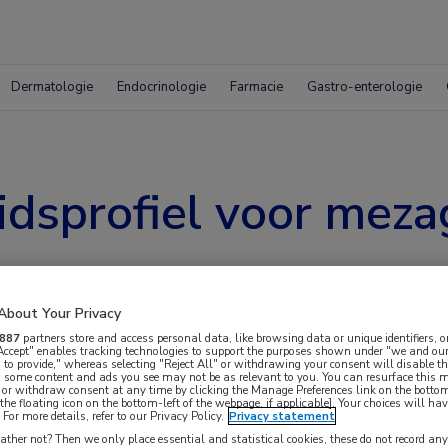
Dermatologie
Endocrinologie
Farmacie
Gastro-enterologie
idsprofiel voor meza
About Your Privacy
887
partners store and access personal data, like browsing data or unique identifiers, o
 Accept" enables tracking technologies to support the purposes shown under "we and our
 to provide," whereas selecting "Reject All" or withdrawing your consent will disable th
, some content and ads you see may not be as relevant to you. You can resurface this
 or withdraw consent at any time by clicking the Manage Preferences link on the bottom
the floating icon on the bottom-left of the webpage, if applicable]. Your choices will hav
For more details, refer to our Privacy Policy.
Privacy statement
profiel en verbetert de bloedplaatjesrespons bij
ther not? Then we only place essential and statistical cookies, these do not record an