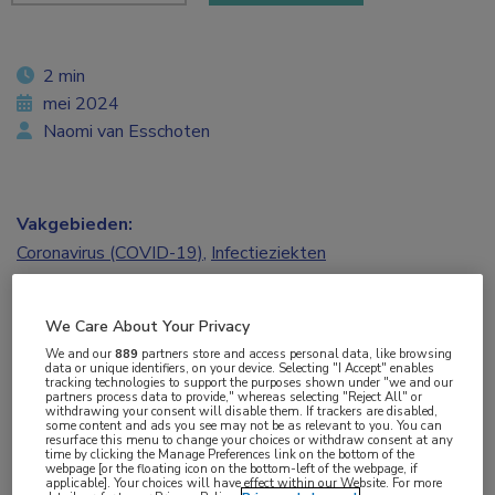
2 min
mei 2024
Naomi van Esschoten
Vakgebieden:
Coronavirus (COVID-19)
,
Infectieziekten
We Care About Your Privacy
We and our
889
partners store and access personal data, like browsing
Tags:
data or unique identifiers, on your device. Selecting "I Accept" enables
tracking technologies to support the purposes shown under "we and our
artificiële intelligentie
partners process data to provide," whereas selecting "Reject All" or
withdrawing your consent will disable them. If trackers are disabled,
some content and ads you see may not be as relevant to you. You can
resurface this menu to change your choices or withdraw consent at any
time by clicking the Manage Preferences link on the bottom of the
Een leuke poster van studenten medische
webpage [or the floating icon on the bottom-left of the webpage, if
applicable]. Your choices will have effect within our Website. For more
microbiologie en infectiepreventie uit Groningen