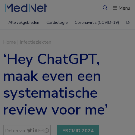
Menu
Zoeken
Alle vakgebieden
Cardiologie
Coronavirus (COVID-19)
Derm
Home
|
Infectieziekten
‘Hey ChatGPT,
maak even een
systematische
review voor me’
Delen via:
ESCMID 2024