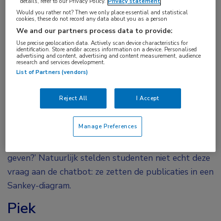
details, refer to our Privacy Policy.
Privacy statement
en het Duitse Oldenburg: zij maakten een
Would you rather not? Then we only place essential and statistical
cookies, these do not record any data about you as a person
systematische review over het gebruik van AI bij
We and our partners process data to provide:
studies naar infectieziekten. Deels mét behulp
Use precise geolocation data. Actively scan device characteristics for
identification. Store and/or access information on a device. Personalised
van ChatGPT.
advertising and content, advertising and content measurement, audience
research and services development.
List of Partners (vendors)
‘Hallo! Ik heb 631 studies verzameld op 5 gebieden
(diagnostiek = 108, prognostisch = 7, modellering =
Reject All
I Accept
33, surveillance = 27 en voorspellend = 31), en 2
niveaus: individueel (diagnostisch en prognostisch) en
Manage Preferences
op populatieniveau (modellering, surveillance en
voorspellend). Kun je me hiermee een data-analyse
geven?’ Natuurlijk stelden studenten niet echt deze
vraag aan de chatbot: ze zetten de publicaties in een
Sankey-diagram.
Piek