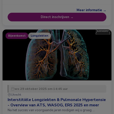
Meer informatie →
Direct inschrijven →
Bijeenkomst
Longziekten
wo 29 oktober 2025 om 14:45 uur
Utrecht
Interstitiële Longziekten & Pulmonale Hypertensie
- Overview van ATS, WASOG, ERS 2025 en meer
Na het succes van voorgaande jaren nodigen wij u graag …