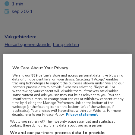
1 min
sep 2021
Vakgebieden:
Huisartsgeneeskunde
,
Longziekten
Aandachtsgebieden:
COPD
We Care About Your Privacy
We and our
889
partners store and access personal data, like browsing
data or unique identifiers, on your device. Selecting "I Accept" enables
Tags:
tracking technologies to support the purposes shown under "we and our
partners process data to provide," whereas selecting "Reject All" or
exacerbatie
withdrawing your consent will disable them. If trackers are disabled,
some content and ads you see may not be as relevant to you. You can
resurface this menu to change your choices or withdraw consent at any
time by clicking the Manage Preferences link on the bottom of the
webpage [or the floating icon on the bottom-left of the webpage, if
Dagen met een hogere omgevingstemperatuur
applicable]. Your choices will have effect within our Website. For more
details, refer to our Privacy Policy.
Privacy statement
leiden tot meer exacerbaties van COPD. Dit
Would you rather not? Then we only place essential and statistical
effect is het sterkst na twee dagen, zo
cookies, these do not record any data about you as a person
We and our partners process data to provide:
concluderen onderzoekers op basis van een