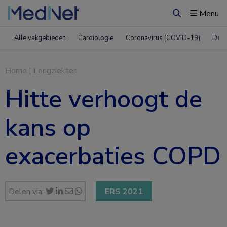
Menu
Zoeken
Alle vakgebieden
Cardiologie
Coronavirus (COVID-19)
Derm
Home
|
Longziekten
Hitte verhoogt de
kans op
exacerbaties COPD
Delen via:
ERS 2021