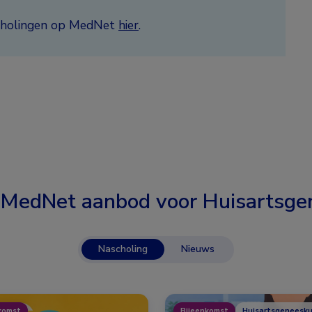
ascholingen op MedNet
hier
.
 MedNet aanbod voor
Huisartsge
Nascholing
Nieuws
komst
Bijeenkomst
Huisartsgeneesk