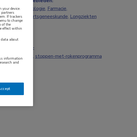
Vakgebieden:
Cardiologie
,
Farmacie
,
n your device.
 partners
Huisartsgeneeskunde
,
Longziekten
em. If trackers
 menu to change
 of the
e effect within
y data about
Tags:
roken
,
stoppen-met-rokenprogramma
ess information
research and
Accept