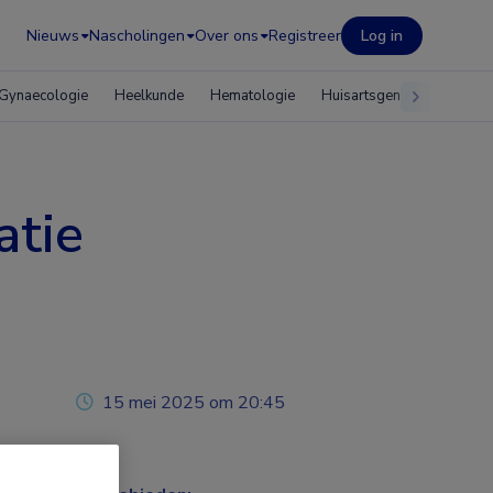
Nieuws
Nascholingen
Over ons
Registreer
Log in
Gynaecologie
Heelkunde
Hematologie
Huisartsgeneeskunde
atie
15 mei 2025 om 20:45