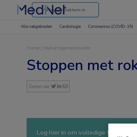
Search
through
Alle vakgebieden
Cardiologie
Coronavirus (COVID-19)
the
website
Home
|
Huisartsgeneeskunde
Stoppen met rok
Delen via:
Log hier in om volledige toegang te