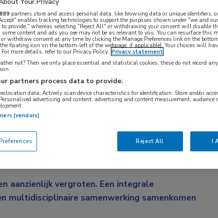
About Your Privacy
889
partners store and access personal data, like browsing data or unique identifiers, o
 Accept" enables tracking technologies to support the purposes shown under "we and our
 to provide," whereas selecting "Reject All" or withdrawing your consent will disable th
, some content and ads you see may not be as relevant to you. You can resurface this
 or withdraw consent at any time by clicking the Manage Preferences link on the bottom
the floating icon on the bottom-left of the webpage, if applicable]. Your choices will hav
For more details, refer to our Privacy Policy.
Privacy statement
ther not? Then we only place essential and statistical cookies, these do not record an
rson
ur partners process data to provide:
geolocation data. Actively scan device characteristics for identification. Store and/or acc
 Personalised advertising and content, advertising and content measurement, audience 
elopment.
tners (vendors)
zending live plaats gevonden. Uitzending
 bekijken wanneer het u uitkomt.
references
Reject All
I 
 aanzienlijk vergroten. Een integrale
 en multidisciplinaire samenwerking samenkomen