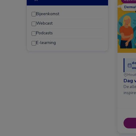
Dermat
Bijeenkomst
Webcast
Podcasts
E-learning
do
uu
Hout
Dag v
De all
inspir