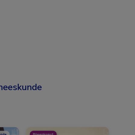
neeskunde
unde
Bijeenkomst