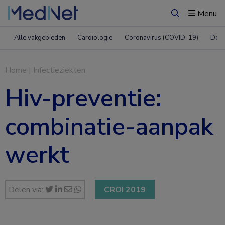
Menu
Zoeken
Alle vakgebieden
Cardiologie
Coronavirus (COVID-19)
Derm
Home
|
Infectieziekten
Hiv-preventie:
combinatie-aanpak
werkt
Delen via:
CROI 2019