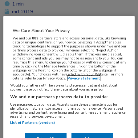
1 min
mrt 2019
We Care About Your Privacy
Vakgebieden:
We and our
889
partners store and access personal data, like browsing
data or unique identifiers, on your device. Selecting "I Accept" enables
Infectieziekten
tracking technologies to support the purposes shown under "we and our
partners process data to provide," whereas selecting "Reject All" or
withdrawing your consent will disable them. If trackers are disabled,
some content and ads you see may not be as relevant to you. You can
Aandachtsgebieden:
resurface this menu to change your choices or withdraw consent at any
time by clicking the Manage Preferences link on the bottom of the
HIV
webpage [or the floating icon on the bottom-left of the webpage, if
applicable]. Your choices will have effect within our Website. For more
details, refer to our Privacy Policy.
Privacy statement
Would you rather not? Then we only place essential and statistical
cookies, these do not record any data about you as a person
We and our partners process data to provide:
Use precise geolocation data. Actively scan device characteristics for
identification. Store and/or access information on a device. Personalised
advertising and content, advertising and content measurement, audience
Log hier in om volledige
research and services development.
List of Partners (vendors)
toegang te krijgen.