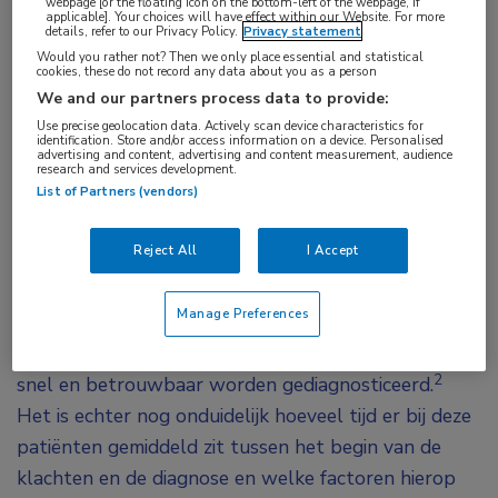
webpage [or the floating icon on the bottom-left of the webpage, if
applicable]. Your choices will have effect within our Website. For more
rugpijn en een verdenking op axiale
details, refer to our Privacy Policy.
Privacy statement
spondyloartritis bij de reumatoloog kwamen,
Would you rather not? Then we only place essential and statistical
cookies, these do not record any data about you as a person
kreeg binnen 35 maanden na het begin van de
We and our partners process data to provide:
klachten de diagnose, zo bleek uit nieuwe
Use precise geolocation data. Actively scan device characteristics for
identification. Store and/or access information on a device. Personalised
resultaten uit de SPACE-studie die werden
advertising and content, advertising and content measurement, audience
research and services development.
gepresenteerd door Mary Lucy Marques van het
List of Partners (vendors)
1
LUMC.
Reject All
I Accept
Wanneer patiënten minder dan 2 jaar last hebben
van chronische rugpijn en met een verdenking op
Manage Preferences
axiale spondyloartritis (axSpA) worden
doorverwezen naar een reumatoloog, dan kunnen zij
2
snel en betrouwbaar worden gediagnosticeerd.
Het is echter nog onduidelijk hoeveel tijd er bij deze
patiënten gemiddeld zit tussen het begin van de
klachten en de diagnose en welke factoren hierop