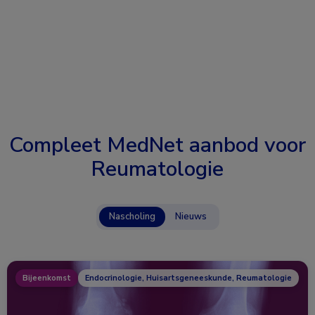
Compleet MedNet aanbod voor
Reumatologie
Nascholing
Nieuws
Bijeenkomst
Endocrinologie, Huisartsgeneeskunde, Reumatologie