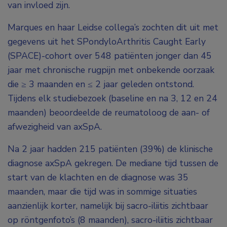
van invloed zijn.
Marques en haar Leidse collega’s zochten dit uit met
gegevens uit het SPondyloArthritis Caught Early
(SPACE)-cohort over 548 patiënten jonger dan 45
jaar met chronische rugpijn met onbekende oorzaak
die ≥ 3 maanden en ≤ 2 jaar geleden ontstond.
Tijdens elk studiebezoek (baseline en na 3, 12 en 24
maanden) beoordeelde de reumatoloog de aan- of
afwezigheid van axSpA.
Na 2 jaar hadden 215 patiënten (39%) de klinische
diagnose axSpA gekregen. De mediane tijd tussen de
start van de klachten en de diagnose was 35
maanden, maar die tijd was in sommige situaties
aanzienlijk korter, namelijk bij sacro-iliitis zichtbaar
op röntgenfoto’s (8 maanden), sacro-iliitis zichtbaar