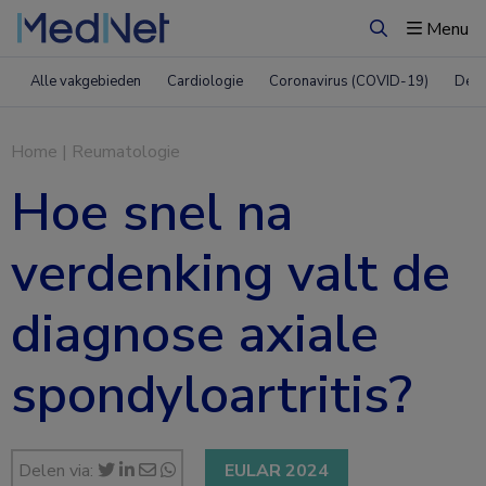
Menu
Zoeken
Alle vakgebieden
Cardiologie
Coronavirus (COVID-19)
Derm
Home
|
Reumatologie
Hoe snel na
verdenking valt de
diagnose axiale
spondyloartritis?
Delen via:
EULAR 2024