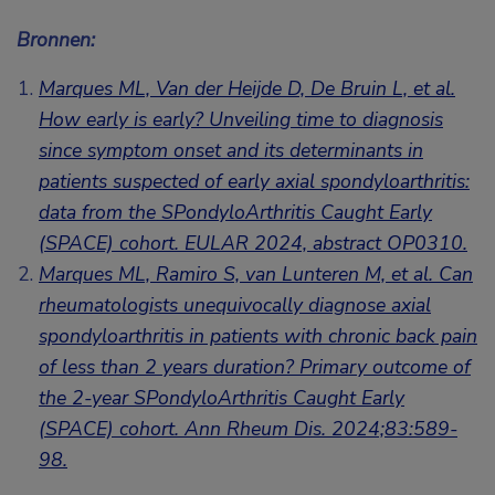
Bronnen:
Marques ML, Van der Heijde D, De Bruin L, et al.
How early is early? Unveiling time to diagnosis
since symptom onset and its determinants in
patients suspected of early axial spondyloarthritis:
data from the SPondyloArthritis Caught Early
(SPACE) cohort.
EULAR 2024,
abstract OP0310
.
Marques ML, Ramiro S, van Lunteren M, et al. Can
rheumatologists unequivocally diagnose axial
spondyloarthritis in patients with chronic back pain
of less than 2 years duration? Primary outcome of
the 2-year SPondyloArthritis Caught Early
(SPACE) cohort. Ann Rheum Dis. 2024;83:589-
98.