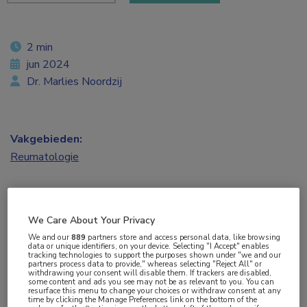
2 min
jun 2024
Dr. Marlies Noordzij
Vakgebieden:
Reumatologie
Aandachtsgebieden:
Spondyloartritis
We Care About Your Privacy
We and our
889
partners store and access personal data, like browsing
Tags:
data or unique identifiers, on your device. Selecting "I Accept" enables
tracking technologies to support the purposes shown under "we and our
axSpA
,
chronische pijn
,
rugpijn
partners process data to provide," whereas selecting "Reject All" or
withdrawing your consent will disable them. If trackers are disabled,
some content and ads you see may not be as relevant to you. You can
resurface this menu to change your choices or withdraw consent at any
time by clicking the Manage Preferences link on the bottom of the
De helft van de patiënten die met chronische