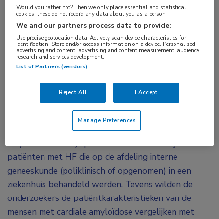
Would you rather not? Then we only place essential and statistical
worden (klinisch of poliklinisch) de oorzaak van
cookies, these do not record any data about you as a person
HF. Deze bevindingen betekenen dat
We and our partners process data to provide:
Use precise geolocation data. Actively scan device characteristics for
transthyretine-amyloïde cardiomyopathie
identification. Store and/or access information on a device. Personalised
advertising and content, advertising and content measurement, audience
(ATTR-CM) opgenomen zou moeten worden in
research and services development.
de differentiaaldiagnose bij oudere patiënten
List of Partners (vendors)
met HF en myocardiale verdikkingen, ongeacht
Reject All
I Accept
hun linkerventrikelejectiefractie (LVEF).
Het doel van deze observationele, cross-sectionele
Manage Preferences
en multicentrische studie was de prevalentie van
amyloïde cardiomyopathie in te schatten bij
patiënten met HF die op de afdeling interne
geneeskunde (poliklinisch of opgenomen) in een
ziekenhuis behandeld werden. Tevens wilden de
onderzoekers de patiëntkarakteristieken van de
mensen met cardiale amyloïdose vergelijken met