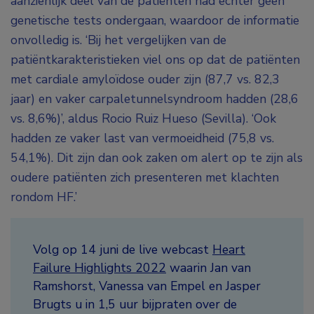
aanzienlijk deel van de patiënten had echter geen
genetische tests ondergaan, waardoor de informatie
onvolledig is. ‘Bij het vergelijken van de
patiëntkarakteristieken viel ons op dat de patiënten
met cardiale amyloïdose ouder zijn (87,7 vs. 82,3
jaar) en vaker carpaletunnelsyndroom hadden (28,6
vs. 8,6%)’, aldus Rocio Ruiz Hueso (Sevilla). ‘Ook
hadden ze vaker last van vermoeidheid (75,8 vs.
54,1%). Dit zijn dan ook zaken om alert op te zijn als
oudere patiënten zich presenteren met klachten
rondom HF.’
Volg op 14 juni de live webcast
Heart
Failure Highlights 2022
waarin Jan van
Ramshorst, Vanessa van Empel en Jasper
Brugts u in 1,5 uur bijpraten over de