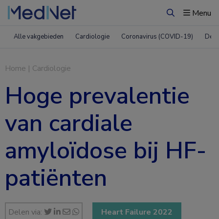
Menu
Zoeken
Alle vakgebieden
Cardiologie
Coronavirus (COVID-19)
Derm
Home
|
Cardiologie
Hoge prevalentie
van cardiale
amyloïdose bij HF-
patiënten
Delen via:
Heart Failure 2022