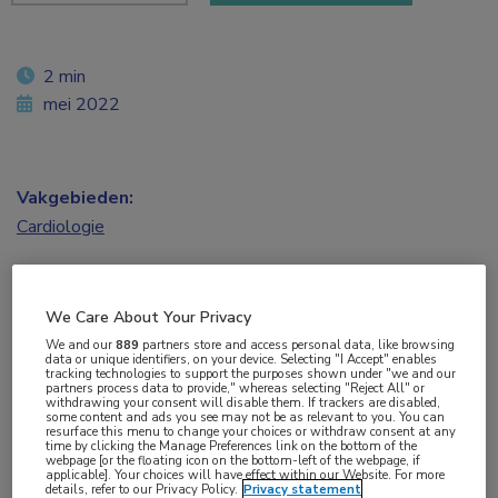
2 min
mei 2022
Vakgebieden:
Cardiologie
Aandachtsgebieden:
Hartfalen
We Care About Your Privacy
We and our
889
partners store and access personal data, like browsing
data or unique identifiers, on your device. Selecting "I Accept" enables
Tags:
tracking technologies to support the purposes shown under "we and our
partners process data to provide," whereas selecting "Reject All" or
amyloidose
withdrawing your consent will disable them. If trackers are disabled,
some content and ads you see may not be as relevant to you. You can
resurface this menu to change your choices or withdraw consent at any
time by clicking the Manage Preferences link on the bottom of the
Amyloïdose blijkt bij 20% van de patiënten met
webpage [or the floating icon on the bottom-left of the webpage, if
applicable]. Your choices will have effect within our Website. For more
details, refer to our Privacy Policy.
Privacy statement
hartfalen
(HF) die in Spaanse centra behandeld