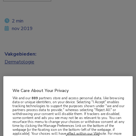
2 min
nov 2019
Vakgebieden:
Dermatologie
We Care About Your Privacy
We and our
889
partners store and access personal data, like browsing
Een melanoom boven de nek zaait sneller uit dan
data or unique identifiers, on your device. Selecting "I Accept" enables
tracking technologies to support the purposes shown under "we and our
partners process data to provide," whereas selecting "Reject All" or
wanneer dat zich op andere plaatsen van het
withdrawing your consent will disable them. If trackers are disabled,
some content and ads you see may not be as relevant to you. You can
lichaam bevindt. Tot die conclusie komen Britse
resurface this menu to change your choices or withdraw consent at any
time by clicking the Manage Preferences link on the bottom of the
onderzoekers in een klinisch onderzoek. Het
webpage [or the floating icon on the bottom-left of the webpage, if
applicable]. Your choices will have effect within our Website. For more