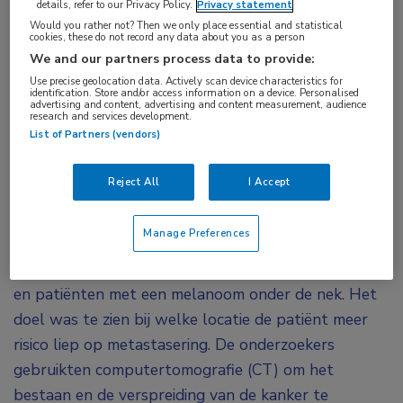
onderzoek liet zien dat er meer patiënten zijn
details, refer to our Privacy Policy.
Privacy statement
met melanomen onder de nek, melanomen in een
Would you rather not? Then we only place essential and statistical
cookies, these do not record any data about you as a person
vergevorderd ziektestadium, maar dat geen van
We and our partners process data to provide:
hen uitzaaiingen bleek te hebben.
Use precise geolocation data. Actively scan device characteristics for
identification. Store and/or access information on a device. Personalised
advertising and content, advertising and content measurement, audience
De onderzoeksresultaten werden deze week
research and services development.
List of Partners (vendors)
gepresenteerd op het 28e EADV-congres in Madrid.
Het onderzoek includeerde 45 patiënten met een
Reject All
I Accept
onlangs gediagnosticeerd melanoom. Zij werden
gedurende een periode van zes maanden onderzocht
Manage Preferences
en werden voor het onderzoek verdeeld in twee
groepen: patiënten met een melanoom boven de nek
en patiënten met een melanoom onder de nek. Het
doel was te zien bij welke locatie de patiënt meer
risico liep op metastasering. De onderzoekers
gebruikten computertomografie (CT) om het
bestaan en de verspreiding van de kanker te