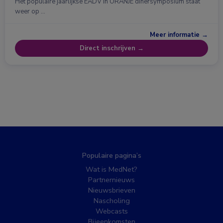
Het populaire jaarlijkse EADV in ORANJE dinersymposium staat
weer op …
Meer informatie →
Direct inschrijven →
Populaire pagina’s
Wat is MedNet?
Partnernieuws
Nieuwsbrieven
Nascholing
Webcasts
Bijeenkomsten