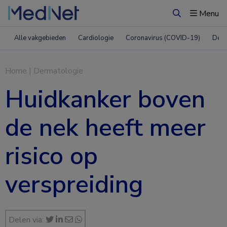
Menu
Zoeken
Alle vakgebieden
Cardiologie
Coronavirus (COVID-19)
Derm
Home
|
Dermatologie
Huidkanker boven
de nek heeft meer
risico op
verspreiding
Delen via: