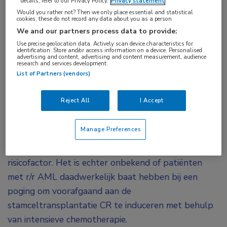
details, refer to our Privacy Policy.
Privacy statement
conditionering en onmiddellijke allogene
Would you rather not? Then we only place essential and statistical
cookies, these do not record any data about you as a person
stamceltransplantatie in een vergelijkbare
We and our partners process data to provide:
overleving als intensieve remissie-
Use precise geolocation data. Actively scan device characteristics for
identification. Store and/or access information on a device. Personalised
inductiechemotherapie gevolgd door een
advertising and content, advertising and content measurement, audience
research and services development.
allogene stamceltransplantatie. Zelfs wanneer
List of Partners (vendors)
de patiënt niet in remissie is.
Reject All
I Accept
Voor patiënten met recidiverende/refractaire acute
myeloïde leukemie (r/r AML)
is een complete remissie
Manage Preferences
(CR) voorafgaand aan de allogene
stamceltransplantatie (alloHCT) een gunstige
risicofactor. Het is echter onbekend of patiënten
met r/r AML daadwerkelijk baat hebben bij een
poging om voorafgaand aan de
stamceltransplantatie CR te induceren met behulp
van intensieve chemotherapie.