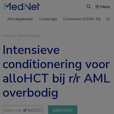
Menu
Zoeken
Alle vakgebieden
Cardiologie
Coronavirus (COVID-19)
Derm
Home
|
Hematologie
Intensieve
conditionering voor
alloHCT bij r/r AML
overbodig
Delen via:
ASH 2022