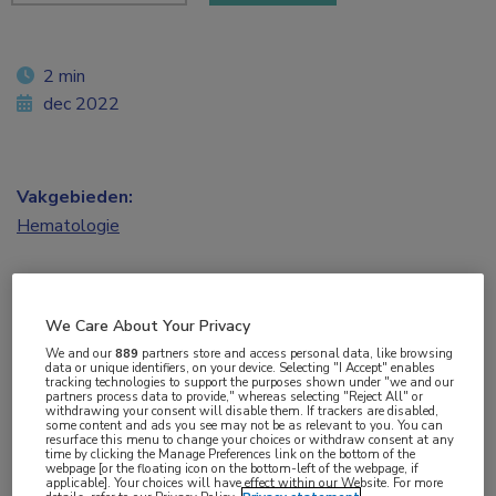
2 min
dec 2022
Vakgebieden:
Hematologie
Aandachtsgebieden:
Leukemie
,
Stamceltransplantatie
We Care About Your Privacy
We and our
889
partners store and access personal data, like browsing
Tags:
data or unique identifiers, on your device. Selecting "I Accept" enables
tracking technologies to support the purposes shown under "we and our
allogene stamceltransplantatie
,
AML
partners process data to provide," whereas selecting "Reject All" or
withdrawing your consent will disable them. If trackers are disabled,
some content and ads you see may not be as relevant to you. You can
resurface this menu to change your choices or withdraw consent at any
time by clicking the Manage Preferences link on the bottom of the
Bij patiënten met recidiverende/refractaire acute
webpage [or the floating icon on the bottom-left of the webpage, if
applicable]. Your choices will have effect within our Website. For more
myeloïde leukemie resulteert sequentiële