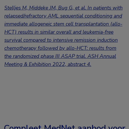
Stelljes M, Middeke JM, Bug G, et al. In patients with
relapsed/refractory AML sequential conditioning and
immediate allogeneic stem cell transplantation (allo-
HCT) results in similar overall and leukemia-free
survival compared to intensive remission induction
chemotherapy followed by allo-HCT: results from
the randomized phase III ASAP trial. ASH Annual
Meeting & Exhibition 2022, abstract 4.
Compleet MedNet aanbod voor