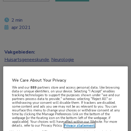
2 min
apr 2021
Vakgebieden:
Huisartsgeneeskunde
,
Neurologie
Aandachtsgebieden:
We Care About Your Privacy
Hoofdpijn
We and our
889
partners store and access personal data, like browsing
data or unique identifiers, on your device. Selecting "I Accept" enables
tracking technologies to support the purposes shown under "we and our
Tags:
partners process data to provide," whereas selecting "Reject All" or
withdrawing your consent will disable them. If trackers are disabled,
migraine
,
zavegepant
some content and ads you see may not be as relevant to you. You can
resurface this menu to change your choices or withdraw consent at any
time by clicking the Manage Preferences link on the bottom of the
webpage [or the floating icon on the bottom-left of the webpage, if
De derdegeneratie-CGRP-receptorantagonist
applicable]. Your choices will have effect within our Website. For more
details, refer to our Privacy Policy.
Privacy statement
zavegepant is in doses van 10 mg en 20 mg