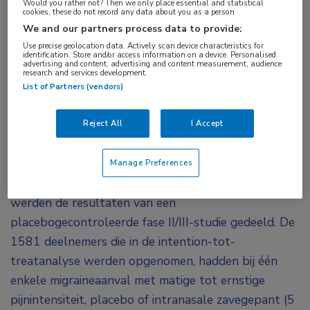
Would you rather not? Then we only place essential and statistical
cookies, these do not record any data about you as a person
intranasaal effectief gebleken in een fase II/III-
We and our partners process data to provide:
studie bij de behandeling van acute migraine. Het
Use precise geolocation data. Actively scan device characteristics for
veiligheidsprofiel was gunstig. In een fase III-
identification. Store and/or access information on a device. Personalised
advertising and content, advertising and content measurement, audience
studie zal nu de dosis van 10 mg vergeleken
research and services development.
List of Partners (vendors)
worden met placebo.
Zavegepant is momenteel als enige intranasale
Reject All
I Accept
CGRP-receptorantagonist in een vergevorderd
stadium van ontwikkeling voor de behandeling van
Manage Preferences
acute migraine. Tijdens het virtuele AAN-congres
werden de resultaten van een
placebogecontroleerde fase II/III-studie gedeeld. De
1581 deelnemers die in de intention-tot-
treatanalyse werden opgenomen, hadden bij één
enkele migraineaanval met matige tot ernstige
pijnintensiteit, placebo of intranasale zavegepant (5