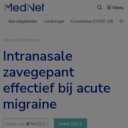
Menu
Zoeken
Alle vakgebieden
Cardiologie
Coronavirus (COVID-19)
Derm
Home
|
Neurologie
Intranasale
zavegepant
effectief bij acute
migraine
Delen via:
AAN 2021