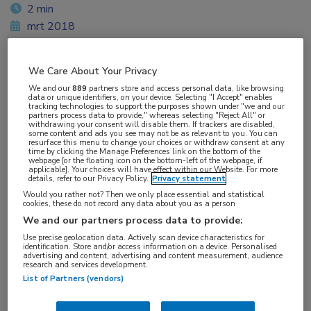
2 min
mrt 2018
We Care About Your Privacy
Vakgebieden:
We and our
889
partners store and access personal data, like browsing
data or unique identifiers, on your device. Selecting "I Accept" enables
Infectieziekten
tracking technologies to support the purposes shown under "we and our
partners process data to provide," whereas selecting "Reject All" or
withdrawing your consent will disable them. If trackers are disabled,
some content and ads you see may not be as relevant to you. You can
Aandachtsgebieden:
resurface this menu to change your choices or withdraw consent at any
time by clicking the Manage Preferences link on the bottom of the
HIV
webpage [or the floating icon on the bottom-left of the webpage, if
applicable]. Your choices will have effect within our Website. For more
details, refer to our Privacy Policy.
Privacy statement
Tags:
Would you rather not? Then we only place essential and statistical
cookies, these do not record any data about you as a person
antiretrovirale therapie
We and our partners process data to provide:
Use precise geolocation data. Actively scan device characteristics for
identification. Store and/or access information on a device. Personalised
advertising and content, advertising and content measurement, audience
research and services development.
List of Partners (vendors)
Log hier in om volledige