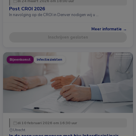
di 24 maart 2026 om 18:00 uur
Post CROI 2026
In navolging op de CROI in Denver nodigen wij u …
Meer informatie →
Inschrijven gesloten
Bijeenkomst
Infectieziekten
di 10 februari 2026 om 16:30 uur
Utrecht
In de zorg voor mensen met hiv: Interdisciplinair