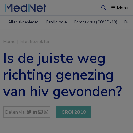
Menu
Zoeken
Alle vakgebieden
Cardiologie
Coronavirus (COVID-19)
Derm
Home
|
Infectieziekten
Is de juiste weg
richting genezing
van hiv gevonden?
Delen via:
CROI 2018