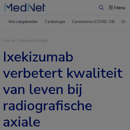
Menu
Zoeken
Alle vakgebieden
Cardiologie
Coronavirus (COVID-19)
Derm
Home
|
Reumatologie
Ixekizumab
verbetert kwaliteit
van leven bij
radiografische
axiale