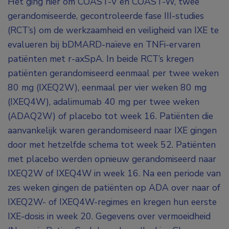
Het ging hier om COAST-V en COAST-W, twee
gerandomiseerde, gecontroleerde fase III-studies
(RCT’s) om de werkzaamheid en veiligheid van IXE te
evalueren bij bDMARD-naïeve en TNFi-ervaren
patiënten met r-axSpA. In beide RCT’s kregen
patiënten gerandomiseerd eenmaal per twee weken
80 mg (IXEQ2W), eenmaal per vier weken 80 mg
(IXEQ4W), adalimumab 40 mg per twee weken
(ADAQ2W) of placebo tot week 16. Patiënten die
aanvankelijk waren gerandomiseerd naar IXE gingen
door met hetzelfde schema tot week 52. Patiënten
met placebo werden opnieuw gerandomiseerd naar
IXEQ2W of IXEQ4W in week 16. Na een periode van
zes weken gingen de patiënten op ADA over naar of
IXEQ2W- of IXEQ4W-regimes en kregen hun eerste
IXE-dosis in week 20. Gegevens over vermoeidheid