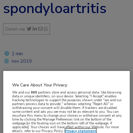
spondyloartritis
Delen via:
2 min
nov 2019
We Care About Your Privacy
Vakgebieden:
We and our
889
partners store and access personal data, like browsing
Reumatologie
data or unique identifiers, on your device. Selecting "I Accept" enables
tracking technologies to support the purposes shown under "we and our
partners process data to provide," whereas selecting "Reject All" or
withdrawing your consent will disable them. If trackers are disabled,
some content and ads you see may not be as relevant to you. You can
resurface this menu to change your choices or withdraw consent at any
time by clicking the Manage Preferences link on the bottom of the
webpage [or the floating icon on the bottom-left of the webpage, if
Tags:
applicable]. Your choices will have effect within our Website. For more
details, refer to our Privacy Policy.
Privacy statement
adalimumab
,
ixekizumab
,
pijn
,
slaap