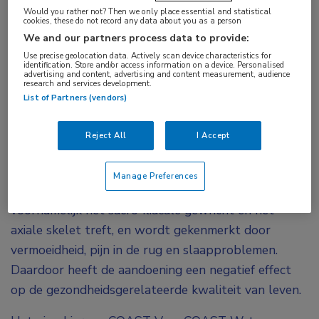
Would you rather not? Then we only place essential and statistical
cookies, these do not record any data about you as a person
Ixekizumab (IXE) vermindert vermoeidheid en pijn
We and our partners process data to provide:
Use precise geolocation data. Actively scan device characteristics for
bij patiënten met radiografische axiale
identification. Store and/or access information on a device. Personalised
advertising and content, advertising and content measurement, audience
spondyloartritis (r-axSpA). Ook de kwaliteit van
research and services development.
de slaap bij deze patiënten verbetert door het
List of Partners (vendors)
medicijn. Dat blijkt uit Brits onderzoek dat deze
Reject All
I Accept
week in Atlanta op het ACR/ARHP-congres werd
gepresenteerd.
Manage Preferences
Axiale spondyloartritis (axSpA) is een ontsteking die
voornamelijk het sacro-iliacale gewricht en het
axiale skelet treft, en wordt gekenmerkt door
vermoeidheid, pijn in de rug en slaapproblemen.
Daardoor heeft de aandoening een negatief effect
op de gezondheidsgerelateerde kwaliteit van leven.