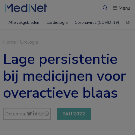
Menu
Zoeken
Alle vakgebieden
Cardiologie
Coronavirus (COVID-19)
Derm
Home
|
Urologie
Lage persistentie
bij medicijnen voor
overactieve blaas
Delen via:
EAU 2022