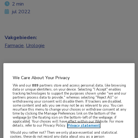
2 min
jul 2022
Vakgebieden:
Farmacie
,
Urologie
Tags:
We Care About Your Privacy
blaas
,
mirabegron
,
therapietrouw
We and our
889
partners store and access personal data, like browsing
data or unique identifiers, on your device. Selecting "I Accept" enables
tracking technologies to support the purposes shown under "we and our
partners process data to provide," whereas selecting "Reject All" or
withdrawing your consent will disable them. If trackers are disabled,
De persistentie in het gebruik van medicijnen voor
some content and ads you see may not be as relevant to you. You can
resurface this menu to change your choices or withdraw consent at any
een overactieve blaas door vrouwen is (nog)
time by clicking the Manage Preferences link on the bottom of the
webpage [or the floating icon on the bottom-left of the webpage, if
lager dan werd aangenomen, zo blijkt uit een
applicable]. Your choices will have effect within our Website. For more
details, refer to our Privacy Policy.
Privacy statement
nieuwe Israëlische studie. De komst van
Would you rather not? Then we only place essential and statistical
cookies, these do not record any data about you as a person
mirabegron heeft hierin geen verandering kunnen