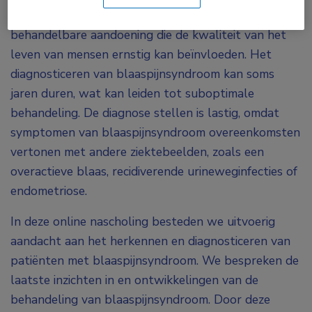
Blaaspijnsyndroom is een invaliderende en moeilijk
behandelbare aandoening die de kwaliteit van het
leven van mensen ernstig kan beïnvloeden. Het
diagnosticeren van blaaspijnsyndroom kan soms
jaren duren, wat kan leiden tot suboptimale
behandeling. De diagnose stellen is lastig, omdat
symptomen van blaaspijnsyndroom overeenkomsten
vertonen met andere ziektebeelden, zoals een
overactieve blaas, recidiverende urineweginfecties of
endometriose.
In deze online nascholing besteden we uitvoerig
aandacht aan het herkennen en diagnosticeren van
patiënten met blaaspijnsyndroom. We bespreken de
laatste inzichten in en ontwikkelingen van de
behandeling van blaaspijnsyndroom. Door deze