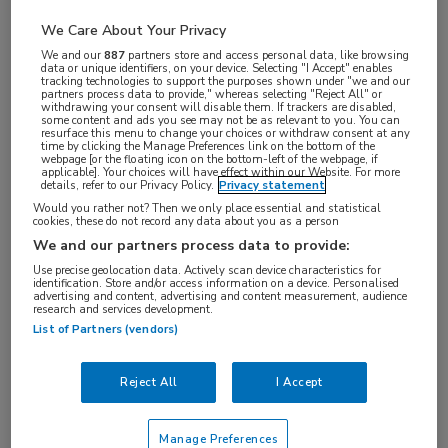
We Care About Your Privacy
We and our
887
partners store and access personal data, like browsing
data or unique identifiers, on your device. Selecting "I Accept" enables
tracking technologies to support the purposes shown under "we and our
partners process data to provide," whereas selecting "Reject All" or
withdrawing your consent will disable them. If trackers are disabled,
some content and ads you see may not be as relevant to you. You can
resurface this menu to change your choices or withdraw consent at any
Op
dinsdag 18 mei 2021
heeft deze
time by clicking the Manage Preferences link on the bottom of the
webpage [or the floating icon on the bottom-left of the webpage, if
uitzending live plaats gevonden. Uitzending
applicable]. Your choices will have effect within our Website. For more
details, refer to our Privacy Policy.
Privacy statement
gemist? U kunt de webcast nu on demand
Would you rather not? Then we only place essential and statistical
bekijken wanneer het u uitkomt.
cookies, these do not record any data about you as a person
We and our partners process data to provide:
Use precise geolocation data. Actively scan device characteristics for
identification. Store and/or access information on a device. Personalised
advertising and content, advertising and content measurement, audience
De regie nemen bij
research and services development.
List of Partners (vendors)
blaaspijnsyndroom
Diagnostiek en behandeling van patiënten met
Reject All
I Accept
Blaaspijnsyndroom/Interstitiële Cystitis (BPS/IC)
staan centraal tijdens deze webcast.
Manage Preferences