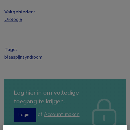
Vakgebieden:
Urologie
Tags:
blaaspijnsyndroom
Log hier in om volledige
toegang te krijgen.
of
Account maken
Login