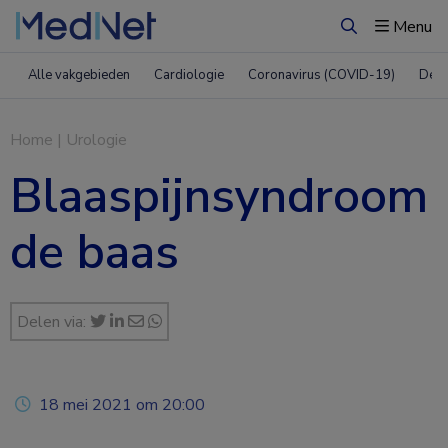
Menu
Zoeken
Alle vakgebieden
Cardiologie
Coronavirus (COVID-19)
Derm
Home
|
Urologie
Blaaspijnsyndroom
de baas
Delen via:
18 mei 2021 om 20:00