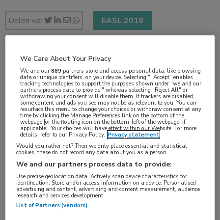
Delen via:
EASL 2018
We Care About Your Privacy
1 min
We and our
889
partners store and access personal data, like browsing
apr 2018
data or unique identifiers, on your device. Selecting "I Accept" enables
tracking technologies to support the purposes shown under "we and our
partners process data to provide," whereas selecting "Reject All" or
withdrawing your consent will disable them. If trackers are disabled,
some content and ads you see may not be as relevant to you. You can
resurface this menu to change your choices or withdraw consent at any
Vakgebieden:
time by clicking the Manage Preferences link on the bottom of the
webpage [or the floating icon on the bottom-left of the webpage, if
Infectieziekten
applicable]. Your choices will have effect within our Website. For more
details, refer to our Privacy Policy.
Privacy statement
Would you rather not? Then we only place essential and statistical
Aandachtsgebieden:
cookies, these do not record any data about you as a person
We and our partners process data to provide:
Hepatitis
Use precise geolocation data. Actively scan device characteristics for
identification. Store and/or access information on a device. Personalised
advertising and content, advertising and content measurement, audience
Tags:
research and services development.
antiretrovirale therapie
,
DAA’s
,
interferon
List of Partners (vendors)