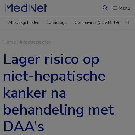
Menu
Zoeken
Alle vakgebieden
Cardiologie
Coronavirus (COVID-19)
Derm
Home
|
Infectieziekten
Lager risico op
niet-hepatische
kanker na
behandeling met
DAA’s