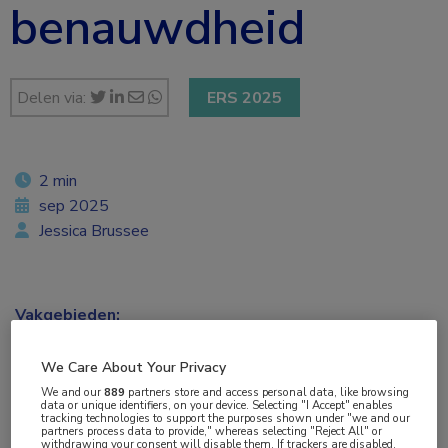
benauwdheid
Delen via:
ERS 2025
2 min
sep 2025
Jessica Brussee
Vakgebieden:
Kindergeneeskunde
,
Longziekten
We Care About Your Privacy
We and our
889
partners store and access personal data, like browsing
data or unique identifiers, on your device. Selecting "I Accept" enables
tracking technologies to support the purposes shown under "we and our
partners process data to provide," whereas selecting "Reject All" or
Tags:
withdrawing your consent will disable them. If trackers are disabled,