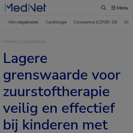
Menu
Zoeken
Alle vakgebieden
Cardiologie
Coronavirus (COVID-19)
Derm
Home
|
Longziekten
Lagere
grenswaarde voor
zuurstoftherapie
veilig en effectief
bij kinderen met