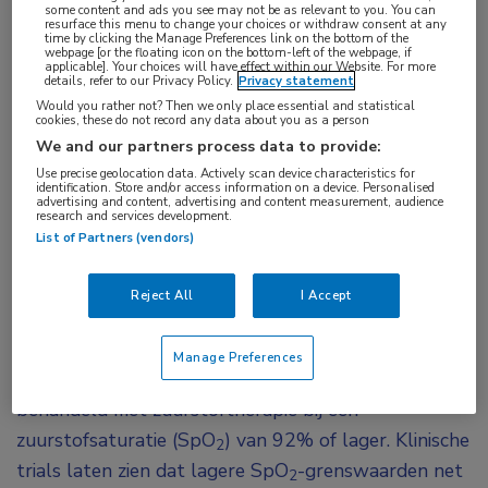
some content and ads you see may not be as relevant to you. You can
ARDS
,
zuurstoftherapie
resurface this menu to change your choices or withdraw consent at any
time by clicking the Manage Preferences link on the bottom of the
webpage [or the floating icon on the bottom-left of the webpage, if
applicable]. Your choices will have effect within our Website. For more
details, refer to our Privacy Policy.
Privacy statement
Als bij kinderen met benauwdheid de
Would you rather not? Then we only place essential and statistical
grenswaarde voor zuurstoftherapie verlaagd
cookies, these do not record any data about you as a person
wordt van 92% naar 88% zuurstofsaturatie leidt
We and our partners process data to provide:
Use precise geolocation data. Actively scan device characteristics for
dit tot minder lange ziekenhuisopnamen, minder
identification. Store and/or access information on a device. Personalised
advertising and content, advertising and content measurement, audience
belasting voor de kinderen én de mogelijkheid
research and services development.
om thuis veilig te herstellen. Dat concluderen
List of Partners (vendors)
Nederlandse onderzoekers op basis van de
1
Reject All
I Accept
OxyKids-studie.
Op dit moment worden kinderen die met
Manage Preferences
benauwdheid zijn opgenomen in het ziekenhuis
behandeld met zuurstoftherapie bij een
zuurstofsaturatie (SpO
) van 92% of lager. Klinische
2
trials laten zien dat lagere SpO
-grenswaarden net
2