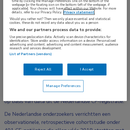
time by clicking the Manage Preferences link on the bottom of the
webpage [or the floating icon on the bottom-left of the webpage, if
resultaten van klinische trials laten zien. Dit blijkt
applicable]. Your choices will have effect within our Website. For more
details, refer to our Privacy Policy.
Privacy statement
uit een Nederlandse studie op basis van real-
Would you rather not? Then we only place essential and statistical
world data.
cookies, these do not record any data about you as a person
We and our partners process data to provide:
CFTR-modulatoren hebben zich de afgelopen jaren
Use precise geolocation data. Actively scan device characteristics for
identification. Store and/or access information on a device. Personalised
ontwikkeld tot de hoeksteen van de behandeling bij
advertising and content, advertising and content measurement, audience
research and services development.
cystische fibrose. In Nederland zijn 4 CFTR-
List of Partners (vendors)
regulatoren op de markt, waaronder 2 duale CFTR-
modulatoren. Uit klinische trials is bekend dat duale
Reject All
I Accept
CFTR-modulatoren effectief zijn op de korte termijn,
maar over de langetermijneffecten in een real-world
Manage Preferences
setting is nog niet veel bekend. Dit is nu bestudeerd
op basis van data uit de Nederlandse CF-registratie.
De Nederlandse onderzoekers verrichtten een
observationele, retrospectieve cohortstudie onder