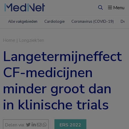
Menu
Zoeken
Alle vakgebieden
Cardiologie
Coronavirus (COVID-19)
Derm
Home
|
Longziekten
Langetermijneffect
CF-medicijnen
minder groot dan
in klinische trials
Delen via:
ERS 2022