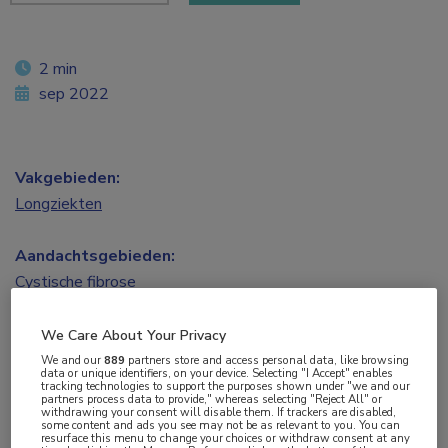
2 min
sep 2022
Vakgebieden:
Longziekten
Aandachtsgebieden:
Cystische fibrose
Tags:
We Care About Your Privacy
CFTR
,
ivacaftor
,
lumacaftor
,
tezacaftor
We and our
889
partners store and access personal data, like browsing
data or unique identifiers, on your device. Selecting "I Accept" enables
tracking technologies to support the purposes shown under "we and our
partners process data to provide," whereas selecting "Reject All" or
withdrawing your consent will disable them. If trackers are disabled,
Duale CFTR-modulatoren zijn op de lange
some content and ads you see may not be as relevant to you. You can
resurface this menu to change your choices or withdraw consent at any
termijn wel effectief, maar minder dan de