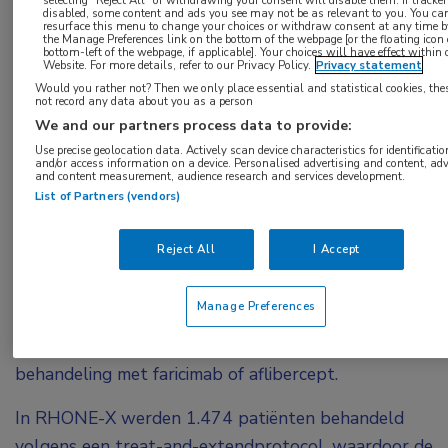
selecting "Reject All" or withdrawing your consent will disable them. If tracker
disabled, some content and ads you see may not be as relevant to you. You ca
medicijn goed verdragen blijft worden en dat de
resurface this menu to change your choices or withdraw consent at any time by
the Manage Preferences link on the bottom of the webpage [or the floating icon
behandeling een duurzaam effect oplevert. Dit
bottom-left of the webpage, if applicable]. Your choices will have effect within 
Website. For more details, refer to our Privacy Policy.
Privacy statement
blijkt uit de RHONE-X-studie, waarin patiënten
Would you rather not? Then we only place essential and statistical cookies, the
not record any data about you as a person
werden geïncludeerd uit de fase III YOSEMITE- en
We and our partners process data to provide:
RHINE-studies.
Use precise geolocation data. Actively scan device characteristics for identificatio
and/or access information on a device. Personalised advertising and content, adv
De RHONE-X was een 2 jaar durende extensiestudie
and content measurement, audience research and services development.
List of Partners (vendors)
die deelnemers includeerde die eerder participeerden
in een van de fase III-studies met faricimab en de
Reject All
I Accept
behandeling afgerond hadden zonder
onderbrekingen. Deelnemers aan de YOSEMITE- en
Manage Preferences
RHINE-studies waren patiënten met diabetisch
maculaoedeem die werden gerandomiseerd naar
behandeling met faricimab of aflibercept.
In RHONE-X werden 1.474 patiënten behandeld
volgens een treat-and-extendprotocol, waardoor de