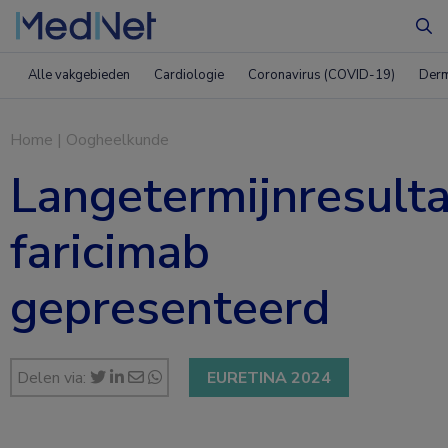
Zo
Alle vakgebieden
Cardiologie
Coronavirus (COVID-19)
Derm
Home
|
Oogheelkunde
Langetermijnresult
faricimab
gepresenteerd
Delen via:
EURETINA 2024