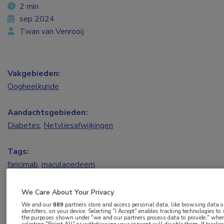
2 min
sep 2024
Twan van Venrooij
Vakgebieden:
Oogheelkunde
Aandachtsgebieden:
Diabetes
,
Netvliesafwijkingen
Tags:
faricimab
,
maculaoedeem
2 jaar extra follow-up van patiënten met
We Care About Your Privacy
We and our
889
partners store and access personal data, like browsing data o
diabetisch maculaoedeem die voor een klinische
identifiers, on your device. Selecting "I Accept" enables tracking technologies to
the purposes shown under "we and our partners process data to provide," whe
trial 2 jaar faricimab kregen, laat zien dat het