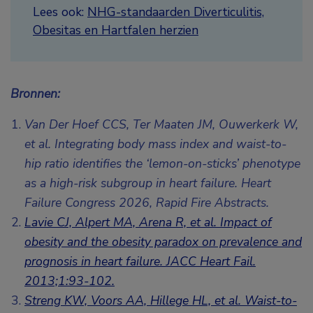
Lees ook:
NHG-standaarden Diverticulitis,
Obesitas en Hartfalen herzien
Bronnen:
Van Der Hoef CCS, Ter Maaten JM, Ouwerkerk W,
et al. Integrating body mass index and waist-to-
hip ratio identifies the ‘lemon-on-sticks’ phenotype
as a high-risk subgroup in heart failure.
Heart
Failure Congress 2026, Rapid Fire Abstracts.
Lavie CJ, Alpert MA, Arena R, et al. Impact of
obesity and the obesity paradox on prevalence and
prognosis in heart failure. JACC Heart Fail.
2013;1:93-102.
Streng KW, Voors AA, Hillege HL, et al. Waist-to-