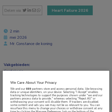
Delen via:
Heart Failure 2026
2 min
mei 2026
Mr. Constance de koning
Vakgebieden:
Cardiologie
We Care About Your Privacy
Aandachtsgebieden:
We and our
889
partners store and access personal data, like browsing
Hartfalen
data or unique identifiers, on your device. Selecting "I Accept" enables
tracking technologies to support the purposes shown under "we and our
partners process data to provide," whereas selecting "Reject All" or
withdrawing your consent will disable them. If trackers are disabled,
Tags:
some content and ads you see may not be as relevant to you. You can
resurface this menu to change your choices or withdraw consent at any
BMI
time by clicking the Manage Preferences link on the bottom of the