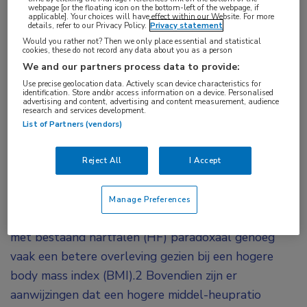
webpage [or the floating icon on the bottom-left of the webpage, if
applicable]. Your choices will have effect within our Website. For more
details, refer to our Privacy Policy.
Privacy statement
Patiënten met hartfalen die een relatief lage
Would you rather not? Then we only place essential and statistical
cookies, these do not record any data about you as a person
body mass index combineren met een hoge
We and our partners process data to provide:
middel-heupratio hebben een aanzienlijk
Use precise geolocation data. Actively scan device characteristics for
slechtere prognose dan patiënten met meer
identification. Store and/or access information on a device. Personalised
advertising and content, advertising and content measurement, audience
algemeen verdeelde adipositas. Dit zogenoemde
research and services development.
List of Partners (vendors)
‘lemon-on-sticks’-fenotype gaat gepaard met
meer congestie, ongunstige biomarkerprofielen
Reject All
I Accept
1
en een ruim verdubbeld risico op sterfte.
Hoewel obesitas een bekende risicofactor is voor
Manage Preferences
cardiovasculaire aandoeningen, wordt bij patiënten
met bestaand hartfalen (HF) paradoxaal genoeg
vaak een betere overleving gezien bij een hogere
body mass index (BMI).
2
Bovendien zijn er
aanwijzingen dat een hogere middel-heupratio