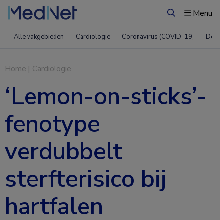
Menu
Zoeken
Alle vakgebieden
Cardiologie
Coronavirus (COVID-19)
Derm
Home
|
Cardiologie
‘Lemon-on-sticks’-
fenotype
verdubbelt
sterfterisico bij
hartfalen