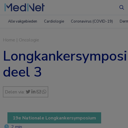
Zo
Alle vakgebieden
Cardiologie
Coronavirus (COVID-19)
Derm
Home
|
Oncologie
Longkankersymposi
deel 3
Delen via:
19e Nationale Longkankersymposium
2 min