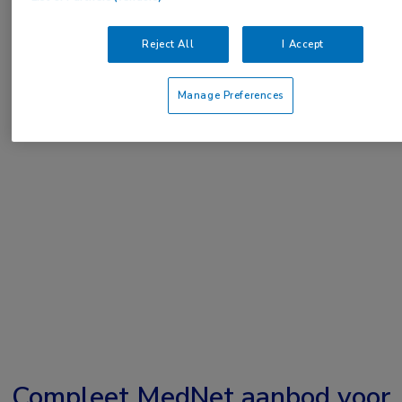
of
Account maken
Login
Reject All
I Accept
Manage Preferences
Compleet MedNet aanbod voor