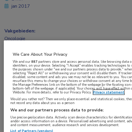
jan 2017
Vakgebieden:
Oncologie
Aandachtsgebieden:
We Care About Your Privacy
Longoncologie
We and our
887
partners store and access personal data, like browsing data o
identifiers, on your device. Selecting "I Accept" enables tracking technologies to
the purposes shown under "we and our partners process data to provide," whe
selecting "Reject All" or withdrawing your consent will disable them. If tracker
Tags:
disabled, some content and ads you see may not be as relevant to you. You ca
resurface this menu to change your choices or withdraw consent at any time by
ct-scan
the Manage Preferences link on the bottom of the webpage [or the floating icon
bottom-left of the webpage, if applicable]. Your choices will have effect within 
Website. For more details, refer to our Privacy Policy.
Privacy statement
Would you rather not? Then we only place essential and statistical cookies, the
not record any data about you as a person
We and our partners process data to provide:
Use precise geolocation data. Actively scan device characteristics for identificatio
Log hier in om volledige
and/or access information on a device. Personalised advertising and content, adv
and content measurement, audience research and services development.
toegang te krijgen.
List of Partners (vendors)