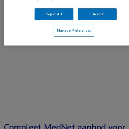
of
Account maken
Login
Reject All
I Accept
Manage Preferences
Compleet MedNet aanbod voor