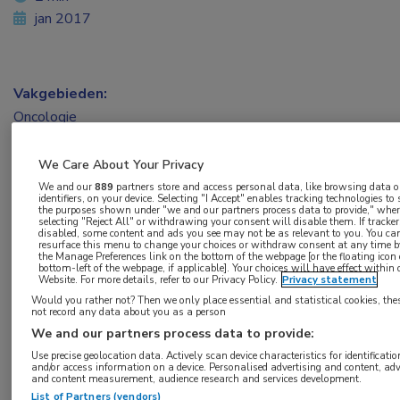
jan 2017
Vakgebieden:
Oncologie
Aandachtsgebieden:
We Care About Your Privacy
Longoncologie
We and our
889
partners store and access personal data, like browsing data o
identifiers, on your device. Selecting "I Accept" enables tracking technologies to
the purposes shown under "we and our partners process data to provide," whe
selecting "Reject All" or withdrawing your consent will disable them. If tracker
Tags:
disabled, some content and ads you see may not be as relevant to you. You ca
resurface this menu to change your choices or withdraw consent at any time by
ct-scan
the Manage Preferences link on the bottom of the webpage [or the floating icon
bottom-left of the webpage, if applicable]. Your choices will have effect within 
Website. For more details, refer to our Privacy Policy.
Privacy statement
Would you rather not? Then we only place essential and statistical cookies, the
not record any data about you as a person
We and our partners process data to provide:
Use precise geolocation data. Actively scan device characteristics for identificatio
Log hier in om volledige
and/or access information on a device. Personalised advertising and content, adv
and content measurement, audience research and services development.
toegang te krijgen.
List of Partners (vendors)