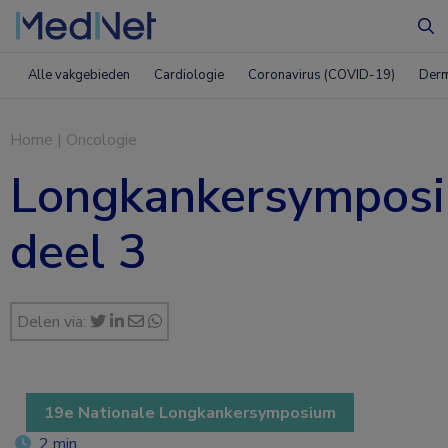
Zo
Alle vakgebieden
Cardiologie
Coronavirus (COVID-19)
Derm
Home
|
Oncologie
Longkankersymposi
deel 3
Delen via:
19e Nationale Longkankersymposium
2 min