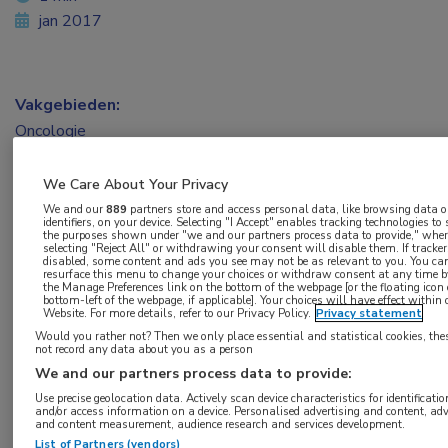
jan 2017
Vakgebieden:
Oncologie
Aandachtsgebieden:
We Care About Your Privacy
Longoncologie
We and our
889
partners store and access personal data, like browsing data o
identifiers, on your device. Selecting "I Accept" enables tracking technologies to
the purposes shown under "we and our partners process data to provide," whe
selecting "Reject All" or withdrawing your consent will disable them. If tracker
Tags:
disabled, some content and ads you see may not be as relevant to you. You ca
resurface this menu to change your choices or withdraw consent at any time by
antilichaamconjugaten
,
chemotherapie
the Manage Preferences link on the bottom of the webpage [or the floating icon
bottom-left of the webpage, if applicable]. Your choices will have effect within 
Website. For more details, refer to our Privacy Policy.
Privacy statement
Would you rather not? Then we only place essential and statistical cookies, the
not record any data about you as a person
We and our partners process data to provide:
Use precise geolocation data. Actively scan device characteristics for identificatio
Log hier in om volledige
and/or access information on a device. Personalised advertising and content, adv
and content measurement, audience research and services development.
toegang te krijgen.
List of Partners (vendors)