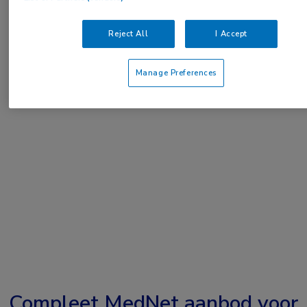
of
Account maken
Login
Reject All
I Accept
Manage Preferences
Compleet MedNet aanbod voor