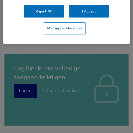
radiotherapie ontvangen, en heeft een negatieve
Reject All
I Accept
impact op klinische en patiëntgerelateerde
uitkomsten. Intensieve, op de individuele patiënt
Manage Preferences
gerichte counseling over voeding is het meest
effectief, aldus dr. R. White uit Londen.
Log hier in om volledige
toegang te krijgen.
of
Account maken
Login