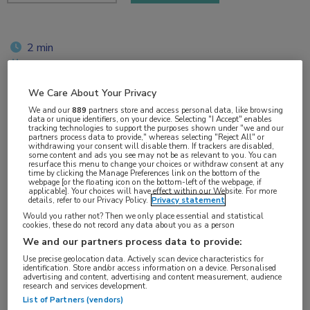
2 min
sep 2018
We Care About Your Privacy
We and our
889
partners store and access personal data, like browsing
data or unique identifiers, on your device. Selecting "I Accept" enables
Vakgebieden:
tracking technologies to support the purposes shown under "we and our
partners process data to provide," whereas selecting "Reject All" or
Oncologie
,
Voeding
withdrawing your consent will disable them. If trackers are disabled,
some content and ads you see may not be as relevant to you. You can
resurface this menu to change your choices or withdraw consent at any
time by clicking the Manage Preferences link on the bottom of the
Aandachtsgebieden:
webpage [or the floating icon on the bottom-left of the webpage, if
applicable]. Your choices will have effect within our Website. For more
Longoncologie
,
Radiotherapie
details, refer to our Privacy Policy.
Privacy statement
Would you rather not? Then we only place essential and statistical
cookies, these do not record any data about you as a person
Tags:
We and our partners process data to provide:
NSCLC
Use precise geolocation data. Actively scan device characteristics for
identification. Store and/or access information on a device. Personalised
advertising and content, advertising and content measurement, audience
research and services development.
Gewichtsverlies is een veelvoorkomend verschijnsel
List of Partners (vendors)
bij longkankerpatiënten, zeker als ze radicale