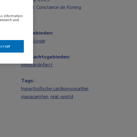
Mr. Constance de Koning
ess information
research and
Vakgebieden:
Cardiologie
Accept
Aandachtsgebieden:
Myocardinfarct
Tags:
hypertrofische cardiomyopathie
,
mavacamten
,
real-world