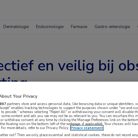
Dermatologie
Endocrinologie
Farmacie
Gastro-enterologie
tief en veilig bij o
tting
About Your Privacy
887
partners store and access personal data, like browsing data or unique identifiers, o
 Accept" enables tracking technologies to support the purposes shown under "we and our
 to provide," whereas selecting "Reject All" or withdrawing your consent will disable th
, some content and ads you see may not be as relevant to you. You can resurface this
 or withdraw consent at any time by clicking the Manage Preferences link on the bottom
the floating icon on the bottom-left of the webpage, if applicable]. Your choices will hav
For more details, refer to our Privacy Policy.
Privacy statement
amten in de dagelijkse klinische praktijk
ther not? Then we only place essential and statistical cookies, these do not record an