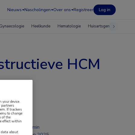
Nieuws
Nascholingen
Over ons
Registreer
Log in
Gynaecologie
Heelkunde
Hematologie
Huisartsgeneeskunde
bstructieve HCM
n your device.
 partners
em. If trackers
 menu to change
 of the
e effect within
2 min
y data about
sep 2025