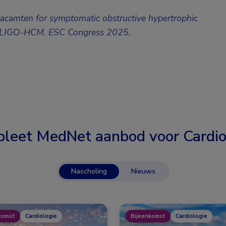
vacamten for symptomatic obstructive hypertrophic
OLLIGO-HCM. ESC Congress 2025
.
leet MedNet aanbod voor
Cardio
Nascholing
Nieuws
komst
Cardiologie
Bijeenkomst
Cardiologie