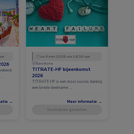
uur
za 9 mei 2026 om 16:30 uur
2026
Barcelona
TITRATE-HF bijeenkomst
 bekend
2026
 …
TITRATE HF is een mooi succes dankzij
een brede deelname …
matie →
Meer informatie →
Inschrijven gesloten