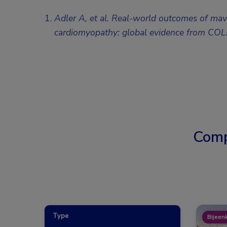
Adler A, et al. Real-world outcomes of ma
cardiomyopathy: global evidence from C
Comp
Type
Bijeen