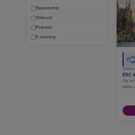
Bijeenkomst
Webcast
Podcasts
E-learning
zo
uu
Mün
ESC 
Op zon
editie 