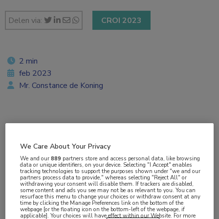
Delen via:
CROI 2023
2 min
feb 2023
Mr. Constance de Koning
Vakgebieden:
Dermatologie
,
Infectieziekten
We Care About Your Privacy
We and our
889
partners store and access personal data, like browsing
Aandachtsgebieden:
data or unique identifiers, on your device. Selecting "I Accept" enables
tracking technologies to support the purposes shown under "we and our
Antibioticaresistentie
,
Bacteriële infecties
,
partners process data to provide," whereas selecting "Reject All" or
withdrawing your consent will disable them. If trackers are disabled,
Schimmelinfecties
,
SOA
,
Venereologie
some content and ads you see may not be as relevant to you. You can
resurface this menu to change your choices or withdraw consent at any
time by clicking the Manage Preferences link on the bottom of the
webpage [or the floating icon on the bottom-left of the webpage, if
Tags:
applicable]. Your choices will have effect within our Website. For more