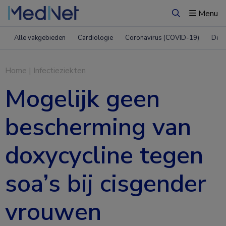
Menu
Zoeken
Alle vakgebieden
Cardiologie
Coronavirus (COVID-19)
Derm
Home
|
Infectieziekten
Mogelijk geen
bescherming van
doxycycline tegen
soa’s bij cisgender
vrouwen