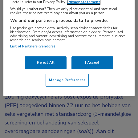
details, refer to our Privacy Policy.
Privacy statement
doxycycline
,
postexpositieprofylaxe
,
sekseverschillen
,
Would you rather not? Then we only place essential and statistical
cookies, these do not record any data about you as a person
transgender
We and our partners process data to provide:
Use precise geolocation data. Actively scan device characteristics for
Hoewel het gebruik van doxycycline na
identification. Store and/or access information on a device. Personalised
advertising and content, advertising and content measurement, audience
onbeschermde seks bij transgendervrouwen en
research and services development.
List of Partners (vendors)
bij mannen die seks hebben met mannen, de
overdracht van seksueel overdraagbare
Reject All
I Accept
aandoeningen kan voorkomen, lijkt dit niet het
geval te zijn bij cisgender vrouwen.
Manage Preferences
In een open-label gerandomiseerd onderzoek werd
200 mg doxycycline als post-expositie profylaxe
(PEP) toegediend binnen 72 uur na het hebben van
seks vergeleken met standaardzorg (3-maandelijkse
screening en behandeling van seksueel
overdraagbare aandoeningen (soa’s)). Aan dit