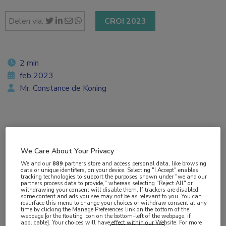
Delen via:
CROI 2023
2 min
feb 2023
Mr. Constance de Koning
Vakgebieden:
Dermatologie
,
Infectieziekten
We Care About Your Privacy
We and our
889
partners store and access personal data, like browsing
Aandachtsgebieden:
data or unique identifiers, on your device. Selecting "I Accept" enables
tracking technologies to support the purposes shown under "we and our
Antibioticaresistentie
,
Bacteriële infecties
,
partners process data to provide," whereas selecting "Reject All" or
withdrawing your consent will disable them. If trackers are disabled,
Schimmelinfecties
,
SOA
,
Venereologie
some content and ads you see may not be as relevant to you. You can
resurface this menu to change your choices or withdraw consent at any
time by clicking the Manage Preferences link on the bottom of the
webpage [or the floating icon on the bottom-left of the webpage, if
Tags:
applicable]. Your choices will have effect within our Website. For more