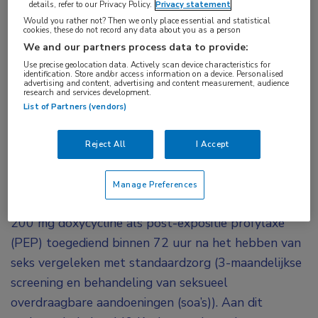
details, refer to our Privacy Policy.
Privacy statement
doxycycline
,
postexpositieprofylaxe
,
sekseverschillen
,
Would you rather not? Then we only place essential and statistical
cookies, these do not record any data about you as a person
transgender
We and our partners process data to provide:
Use precise geolocation data. Actively scan device characteristics for
Hoewel het gebruik van doxycycline na
identification. Store and/or access information on a device. Personalised
advertising and content, advertising and content measurement, audience
onbeschermde seks bij transgendervrouwen en
research and services development.
List of Partners (vendors)
bij mannen die seks hebben met mannen, de
overdracht van seksueel overdraagbare
Reject All
I Accept
aandoeningen kan voorkomen, lijkt dit niet het
geval te zijn bij cisgender vrouwen.
Manage Preferences
In een open-label gerandomiseerd onderzoek werd
200 mg doxycycline als post-expositie profylaxe
(PEP) toegediend binnen 72 uur na het hebben van
seks vergeleken met standaardzorg (3-maandelijkse
screening en behandeling van seksueel
overdraagbare aandoeningen (soa’s)). Aan dit