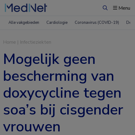
Menu
Zoeken
Alle vakgebieden
Cardiologie
Coronavirus (COVID-19)
Derm
Home
|
Infectieziekten
Mogelijk geen
bescherming van
doxycycline tegen
soa’s bij cisgender
vrouwen