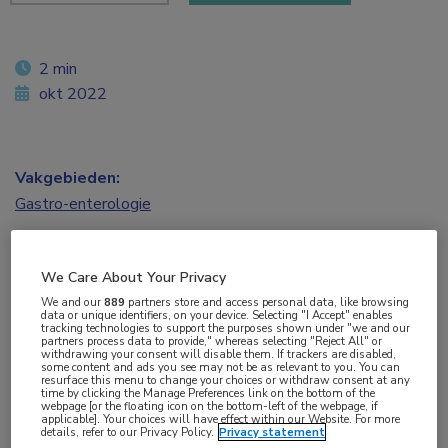
2 min
okt 2022
Vakgebieden:
Gastro-enterologie
Aandachtsgebieden:
We Care About Your Privacy
Chirurgie
,
IBD
We and our
889
partners store and access personal data, like browsing
data or unique identifiers, on your device. Selecting "I Accept" enables
tracking technologies to support the purposes shown under "we and our
Tags:
partners process data to provide," whereas selecting "Reject All" or
withdrawing your consent will disable them. If trackers are disabled,
cholangitis
,
colectomie
,
levertransplantatie
,
microbioom
,
some content and ads you see may not be as relevant to you. You can
resurface this menu to change your choices or withdraw consent at any
primaire scleroserende cholangitis
,
proctocolectomie
time by clicking the Manage Preferences link on the bottom of the
webpage [or the floating icon on the bottom-left of the webpage, if
applicable]. Your choices will have effect within our Website. For more
details, refer to our Privacy Policy.
Privacy statement
Proctocolectomie met een permanent ileostoma