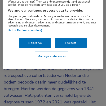
Would you rather not? Then we only place essential and statistical
lijkt te zijn geassocieerd met een gunstigere
cookies, these do not record any data about you as a person
We and our partners process data to provide:
transplantatievrije overleving bij primaire
Use precise geolocation data. Actively scan device characteristics for
scleroserende cholangitis (PSC). Dit wijst op een
identification. Store and/or access information on a device. Personalised
advertising and content, advertising and content measurement, audience
rol van het microbioom bij de pathofysiologie van
research and services development.
List of Partners (vendors)
PSC.
Colectomie, vooral proctocolectomie met een
Reject All
I Accept
permanent ileostoma, na levertransplantatie is
geassocieerd met een verlaagde kans op terugkeer
Manage Preferences
van PSC. Het effect van colectomie op het verloop
van PSC voor transplantatie is minder duidelijk. Een
retrospectieve cohortstudie van Nederlandse
bodem beoogde daarin meer duidelijkheid te
brengen. Hiertoe werden de gegevens van 1341
volwassen PSC-patiënten verzameld bij wie de
diagnose tussen 1972 en 2021 was gesteld. Het