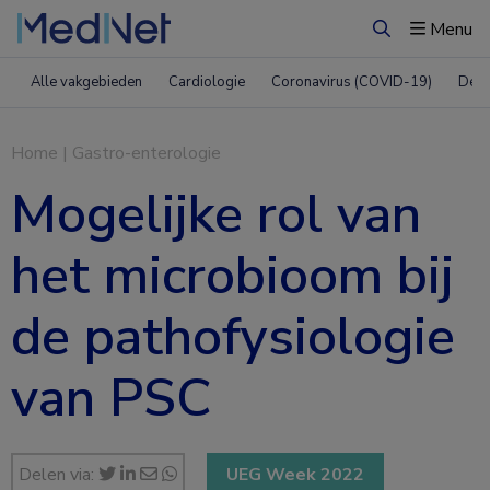
Menu
Zoeken
Alle vakgebieden
Cardiologie
Coronavirus (COVID-19)
Derm
Home
|
Gastro-enterologie
Mogelijke rol van
het microbioom bij
de pathofysiologie
van PSC
Delen via:
UEG Week 2022