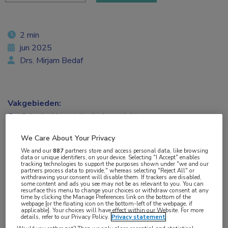
2 min
jun 2025
Drs. Mirjam Bedaf
Vakgebieden:
Cardiologie
,
Hematologie
,
Longziekten
We Care About Your Privacy
Aandachtsgebieden:
We and our
887
partners store and access personal data, like browsing
Benigne hematologie
,
Pulmonale hypertensie
data or unique identifiers, on your device. Selecting "I Accept" enables
tracking technologies to support the purposes shown under "we and our
partners process data to provide," whereas selecting "Reject All" or
withdrawing your consent will disable them. If trackers are disabled,
Tags:
some content and ads you see may not be as relevant to you. You can
resurface this menu to change your choices or withdraw consent at any
antistolling
,
longembolie
time by clicking the Manage Preferences link on the bottom of the
webpage [or the floating icon on the bottom-left of the webpage, if
applicable]. Your choices will have effect within our Website. For more
details, refer to our Privacy Policy.
Privacy statement
Een onderzoek in de Nederlandse bevolking heeft