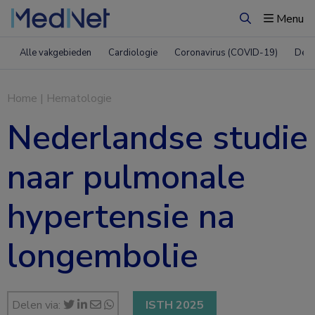
Menu
Zoeken
Alle vakgebieden
Cardiologie
Coronavirus (COVID-19)
Derm
Home
|
Hematologie
Nederlandse studie
naar pulmonale
hypertensie na
longembolie
Delen via:
ISTH 2025