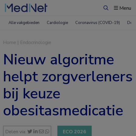
Menu
Zoeken
Alle vakgebieden
Cardiologie
Coronavirus (COVID-19)
Derm
Home
|
Endocrinologie
Nieuw algoritme
helpt zorgverleners
bij keuze
obesitasmedicatie
Delen via:
ECO 2026