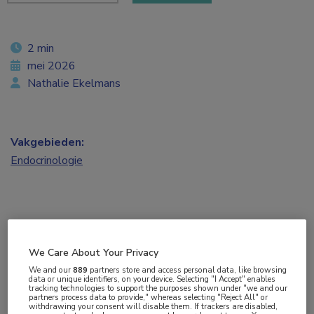
2 min
mei 2026
Nathalie Ekelmans
Vakgebieden:
Endocrinologie
Tags:
comorbiditeit
,
MASH
,
MASLD
,
obesitas
,
semaglutide
,
We Care About Your Privacy
tirzepatide
We and our
889
partners store and access personal data, like browsing
data or unique identifiers, on your device. Selecting "I Accept" enables
tracking technologies to support the purposes shown under "we and our
partners process data to provide," whereas selecting "Reject All" or
withdrawing your consent will disable them. If trackers are disabled,
De EASO (European Association for the Study of