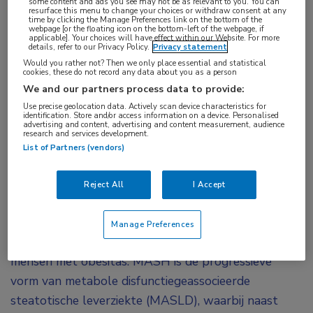
some content and ads you see may not be as relevant to you. You can
resurface this menu to change your choices or withdraw consent at any
Obesity) heeft een algoritme ontwikkeld voor de
time by clicking the Manage Preferences link on the bottom of the
webpage [or the floating icon on the bottom-left of the webpage, if
farmacologische behandeling van obesitas en
applicable]. Your choices will have effect within our Website. For more
details, refer to our Privacy Policy.
Privacy statement
obesitasgerelateerde complicaties. Doel is
Would you rather not? Then we only place essential and statistical
zorgverleners te ondersteunen bij de keuze voor
cookies, these do not record any data about you as a person
We and our partners process data to provide:
passende medicatie. Een eerste update,
Use precise geolocation data. Actively scan device characteristics for
gebaseerd op nieuw bewijs uit 62
identification. Store and/or access information on a device. Personalised
advertising and content, advertising and content measurement, audience
gerandomiseerde klinische onderzoeken, is
research and services development.
List of Partners (vendors)
1,2
gepubliceerd in
Nature Medicine.
De meest ingrijpende wijziging in het bijgewerkte
Reject All
I Accept
behandelalgoritme voor obesitascomplicaties
betreft de behandeling van metabole
Manage Preferences
disfunctiegeassocieerde steatohepatitis (MASH) bij
mensen met obesitas. MASH is de progressieve
vorm van metabole disfunctiegeassocieerde
steatotische leverziekte (MASLD), waarbij naast