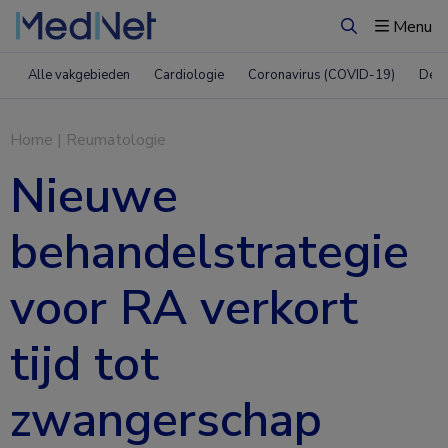
Menu
Zoeken
Alle vakgebieden
Cardiologie
Coronavirus (COVID-19)
Derm
Home
|
Reumatologie
Nieuwe
behandelstrategie
voor RA verkort
tijd tot
zwangerschap