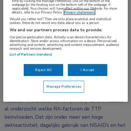
time by clicking the Manage Preferences link on the bottom of the
remmer
,
zwangerschap
webpage [or the floating icon on the bottom-left of the webpage, if
applicable]. Your choices will have effect within our Website. For more
details, refer to our Privacy Policy.
Privacy statement
Would you rather not? Then we only place essential and statistical
Bij vrouwen met reumatoïde artritis is de tijd tot
cookies, these do not record any data about you as a person
zwangerschap (TTP) vaak langer dan bij vrouwen
We and our partners process data to provide:
Use precise geolocation data. Actively scan device characteristics for
zonder deze aandoening en zijn de
identification. Store and/or access information on a device. Personalised
advertising and content, advertising and content measurement, audience
onvruchtbaarheidspercentages hoger.
research and services development.
Nederlandse onderzoekers vroegen zich af of dat
List of Partners (vendors)
beter kan. Het antwoord is: ja, een treat-to-
Reject All
I Accept
targetstrategie kan de tijd tot conceptie
aanzienlijk verkorten.
Manage Preferences
Eerdere studies binnen het Nederlandse Pregnancy-
induced Amelioration of RA (PARA)-cohort hebben
al onderzocht welke RA-factoren de TTP
beïnvloeden. Dat zijn onder meer een hoge
ziekteactiviteit, dagelijks gebruik van
NSAID’s en het