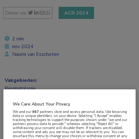
Delen via:
ACR 2024
2 min
nov 2024
Naomi van Esschoten
Vakgebieden:
Reumatologie
Aandachtsgebieden:
We Care About Your Privacy
Reumatoïde artritis
We and our
887
partners store and access personal data, like browsing
data or unique identifiers, on your device. Selecting "I Accept" enables
tracking technologies to support the purposes shown under "we and our
partners process data to provide," whereas selecting "Reject All" or
Tags:
withdrawing your consent will disable them. If trackers are disabled,
some content and ads you see may not be as relevant to you. You can
hydroxychloroquine
,
NSAID
,
prednison
,
sulfasalazine
,
TNF-
resurface this menu to change your choices or withdraw consent at any