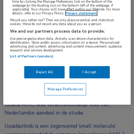
time by clicking the Manage Preferences link on the bottom of the
webpage [or the floating icon on the bottom-left of the webpage, if
remissie bij patiënten met een matige tot
applicable]. Your choices will have effect within our Website. For more
details, refer to our Privacy Policy.
Privacy statement
ernstige vorm van de ziekte van Crohn. Dit blijkt
Would you rather not? Then we only place essential and statistical
uit de fase III-studie U-EXCEED. De studie was
cookies, these do not record any data about you as a person
We and our partners process data to provide:
gericht op patiënten met de
ziekte van Crohn
die
Use precise geolocation data. Actively scan device characteristics for
niet meer reageren op biologicals of daar
identification. Store and/or access information on a device. Personalised
advertising and content, advertising and content measurement, audience
intolerant voor waren.
research and services development.
List of Partners (vendors)
Het onderzoek werd gecoördineerd door Jean-
Frederic Colombel, hoogleraar Gastro-enterologie
Reject All
I Accept
bij de Icahn School of Medicine at Mount Sinai in
New York. De Nederlandse hoogleraar Gastro-
Manage Preferences
enterologie Geert ’d Haens, Amsterdam UMC,
locatie AMC, was verantwoordelijk voor het
Nederlandse aandeel in de studie.
Upadacitinib is een zogenoemd ‘small molecule’,