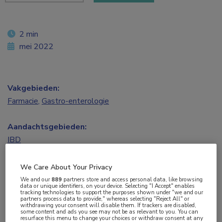
2 min
mei 2022
Vakgebieden:
Farmacie
,
Gastro-enterologie
Aandachtsgebieden:
IBD
Tags:
We Care About Your Privacy
biologicals
,
JAK
,
JAK-remmer
,
upadacitinib
,
ziekte van Crohn
We and our
889
partners store and access personal data, like browsing
data or unique identifiers, on your device. Selecting "I Accept" enables
tracking technologies to support the purposes shown under "we and our
partners process data to provide," whereas selecting "Reject All" or
Doelgerichte therapie met
upadacitinib
zorgt ten
withdrawing your consent will disable them. If trackers are disabled,
some content and ads you see may not be as relevant to you. You can
resurface this menu to change your choices or withdraw consent at any
opzichte van placebo voor effectieve klinische