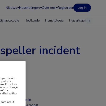
Nieuws
Nascholingen
Over ons
Registreer
Log in
Gynaecologie
Heelkunde
Hematologie
Huisartsgeneeskunde
speller incident
n your device.
 partners
em. If trackers
 menu to change
 of the
e effect within
2 min
y data about
mei 2025