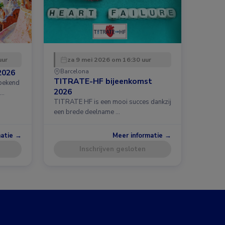
uur
za 9 mei 2026 om 16:30 uur
2026
Barcelona
TITRATE-HF bijeenkomst
 bekend
2026
 …
TITRATE HF is een mooi succes dankzij
een brede deelname …
matie →
Meer informatie →
Inschrijven gesloten