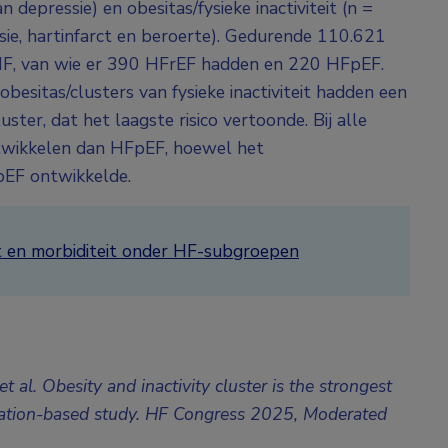
 depressie) en obesitas/fysieke inactiviteit (n =
sie, hartinfarct en beroerte). Gedurende 110.621
HF, van wie er 390 HFrEF hadden en 220 HFpEF.
besitas/clusters van fysieke inactiviteit hadden een
uster, dat het laagste risico vertoonde. Bij alle
twikkelen dan HFpEF, hoewel het
FpEF ontwikkelde.
t en morbiditeit onder HF-subgroepen
al. Obesity and inactivity cluster is the strongest
pulation-based study. HF Congress 2025,
Moderated