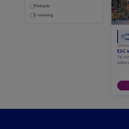
Podcasts
E-learning
zo
uu
Mün
ESC 
Op zon
editie 