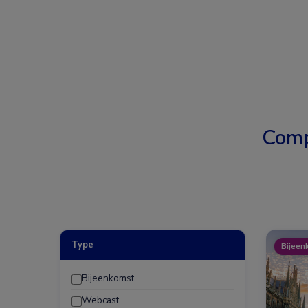
Comp
Type
Bijeen
Bijeenkomst
Webcast