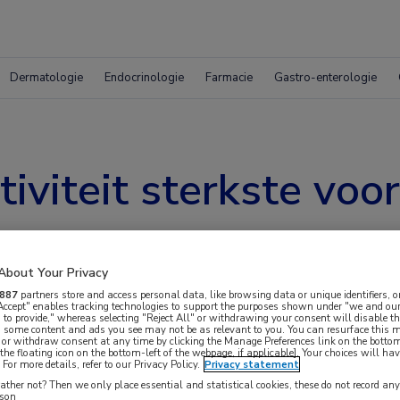
Dermatologie
Endocrinologie
Farmacie
Gastro-enterologie
tiviteit sterkste voor
About Your Privacy
887
partners store and access personal data, like browsing data or unique identifiers, o
 Accept" enables tracking technologies to support the purposes shown under "we and our
 to provide," whereas selecting "Reject All" or withdrawing your consent will disable th
, some content and ads you see may not be as relevant to you. You can resurface this
 or withdraw consent at any time by clicking the Manage Preferences link on the bottom
the floating icon on the bottom-left of the webpage, if applicable]. Your choices will hav
For more details, refer to our Privacy Policy.
Privacy statement
imorbiditeitsclusters worden onderverdeeld.
ther not? Then we only place essential and statistical cookies, these do not record an
rson