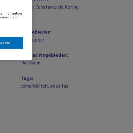
Mr. Constance de Koning
ess information
research and
Vakgebieden:
Cardiologie
Accept
Aandachtsgebieden:
Hartfalen
Tags:
comorbiditeit
,
obesitas