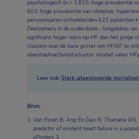
psychologisch (n = 1.815; hoge prevalentie van
603; hoge prevalentie van obesitas, hyperten
persoonsjaren ontwikkelden 622 patiënten 
Deelnemers in de ouderdoms-, longziekte- en o
significant hoger risico op HF dan het jonge cl
clusters was de kans groter om HFrEF te on
obesitas/inactiviteitscluster relatief vaker H
Lees ook:
Sterk uiteenlopende mortalitei
Bron:
Van Essen B, Ang En Dan N, Tharsana GN, et 
predictor of incident heart failure in a po
ePosters 3
.