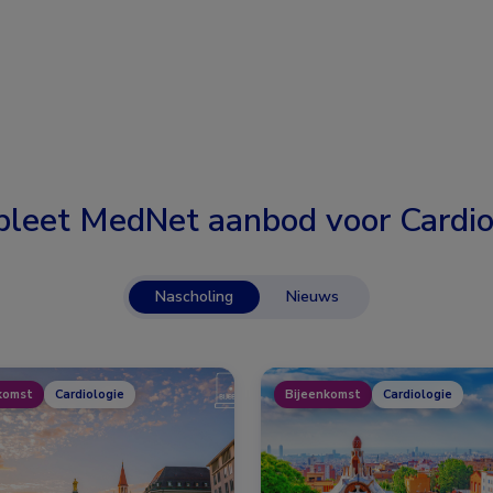
leet MedNet aanbod voor
Cardio
Nascholing
Nieuws
komst
Cardiologie
Bijeenkomst
Cardiologie