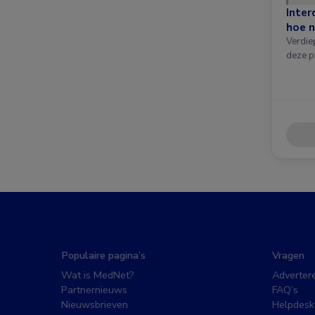
Inter
hoe n
Verdie
deze p
Populaire pagina’s
Vragen
Wat is MedNet?
Adverter
Partnernieuws
FAQ’s
Nieuwsbrieven
Helpdesk