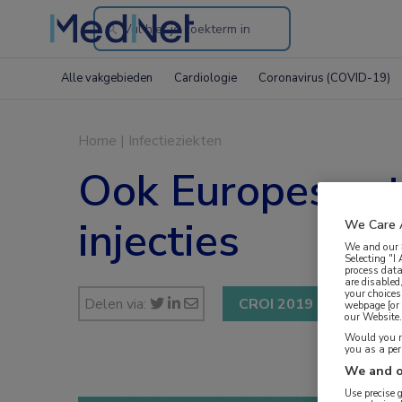
Search
through
Alle vakgebieden
Cardiologie
Coronavirus (COVID-19)
the
website
Home
|
Infectieziekten
Ook Europese st
injecties
We Care 
We and our
Selecting "I
process data
are disabled
your choices
Delen via:
CROI 2019
webpage [or 
our Website. 
Would you ra
you as a pe
We and o
Use precise 