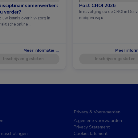
disciplinair samenwerken:
Post CROI 2026
u verder?
In navolging op de CROI in Denv
nodigen wij u …
p uw kennis over hiv-zorg in
raktische online …
Meer informatie →
Meer infor
Inschrijven gesloten
Inschrijven gesloten
Privacy & Voorwaarden
en
Algemene voorwaarden
Privacy Statement
 nascholingen
Cookiestatement