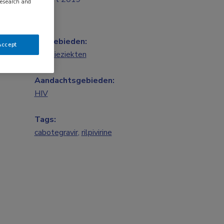
research and
Vakgebieden:
Accept
Infectieziekten
Aandachtsgebieden:
HIV
Tags:
cabotegravir
,
rilpivirine