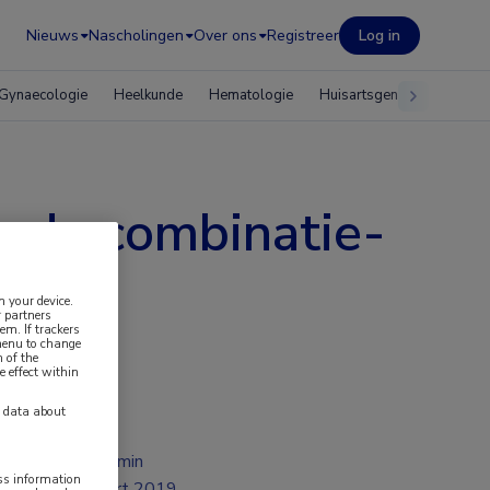
Nieuws
Nascholingen
Over ons
Registreer
Log in
Gynaecologie
Heelkunde
Hematologie
Huisartsgeneeskunde
nde combinatie-
n your device.
 partners
em. If trackers
 menu to change
 of the
e effect within
y data about
2 min
ess information
mrt 2019