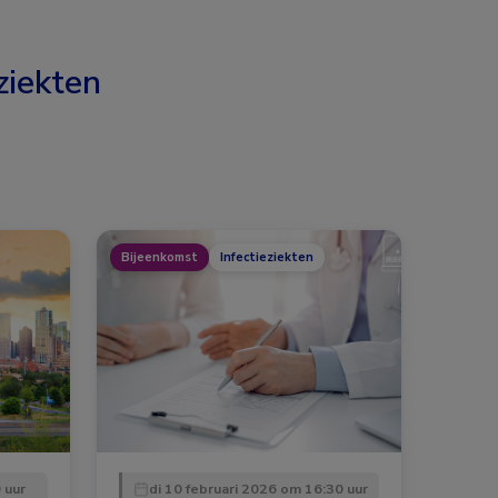
ziekten
Bijeenkomst
Infectieziekten
 uur
di 10 februari 2026 om 16:30 uur