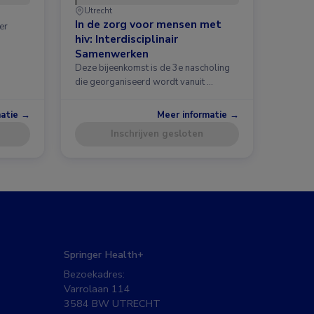
Utrecht
In de zorg voor mensen met
er
hiv: Interdisciplinair
Samenwerken
Deze bijeenkomst is de 3e nascholing
die georganiseerd wordt vanuit …
matie →
Meer informatie →
Inschrijven gesloten
Springer Health+
Bezoekadres:
Varrolaan 114
3584 BW UTRECHT