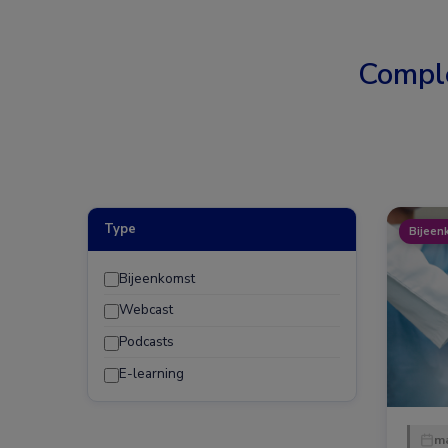
Compl
Type
Bijeen
Bijeenkomst
Webcast
Podcasts
E-learning
ma