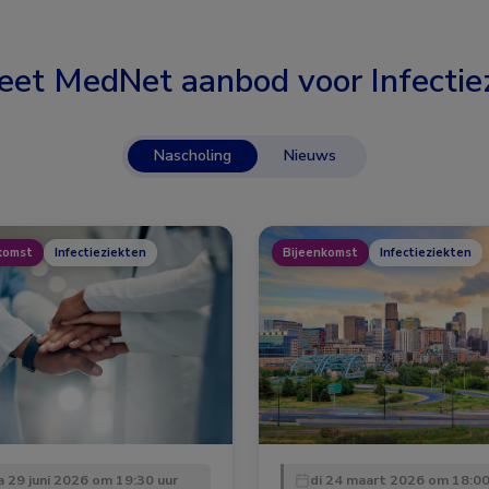
eet MedNet aanbod voor
Infectie
Nascholing
Nieuws
komst
Infectieziekten
Bijeenkomst
Infectieziekten
 29 juni 2026 om 19:30 uur
di 24 maart 2026 om 18:00