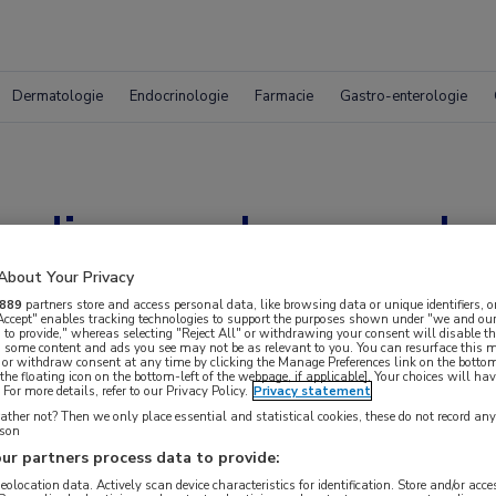
Dermatologie
Endocrinologie
Farmacie
Gastro-enterologie
udie naar langwerke
About Your Privacy
889
partners store and access personal data, like browsing data or unique identifiers, o
 Accept" enables tracking technologies to support the purposes shown under "we and our
 to provide," whereas selecting "Reject All" or withdrawing your consent will disable th
, some content and ads you see may not be as relevant to you. You can resurface this
 or withdraw consent at any time by clicking the Manage Preferences link on the bottom
the floating icon on the bottom-left of the webpage, if applicable]. Your choices will hav
For more details, refer to our Privacy Policy.
Privacy statement
ther not? Then we only place essential and statistical cookies, these do not record an
rson
ur partners process data to provide:
geolocation data. Actively scan device characteristics for identification. Store and/or acc