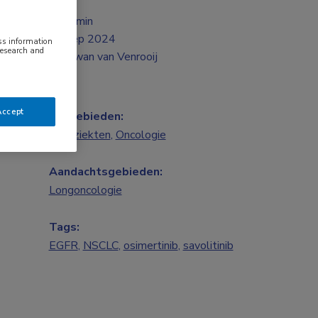
2 min
sep 2024
ess information
research and
Twan van Venrooij
Accept
Vakgebieden:
Longziekten
,
Oncologie
Aandachtsgebieden:
Longoncologie
Tags:
EGFR
,
NSCLC
,
osimertinib
,
savolitinib