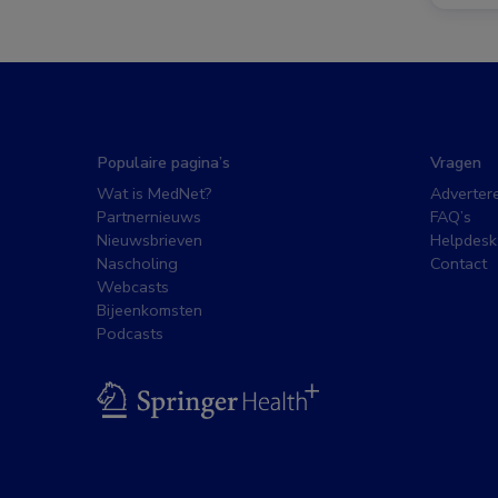
Populaire pagina’s
Vragen
Wat is MedNet?
Adverter
Partnernieuws
FAQ’s
Nieuwsbrieven
Helpdesk
Nascholing
Contact
Webcasts
Bijeenkomsten
Podcasts
BSL