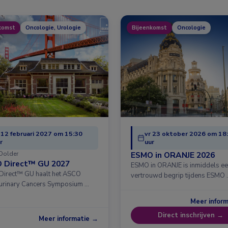
komst
Oncologie, Urologie
Bijeenkomst
Oncologie
 12 februari 2027 om 15:30
vr 23 oktober 2026 om 18
r
uur
Dolder
ESMO in ORANJE 2026
 Direct™ GU 2027
ESMO in ORANJE is inmiddels e
irect™ GU haalt het ASCO
vertrouwd begrip tijdens ESMO 
urinary Cancers Symposium …
Meer infor
Direct inschrijven →
Meer informatie →