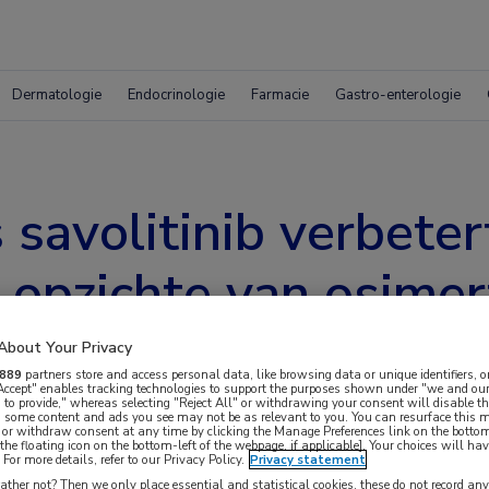
Dermatologie
Endocrinologie
Farmacie
Gastro-enterologie
 savolitinib verbeter
 opzichte van osimer
About Your Privacy
889
partners store and access personal data, like browsing data or unique identifiers, o
 Accept" enables tracking technologies to support the purposes shown under "we and our
 to provide," whereas selecting "Reject All" or withdrawing your consent will disable th
, some content and ads you see may not be as relevant to you. You can resurface this
 or withdraw consent at any time by clicking the Manage Preferences link on the bottom
the floating icon on the bottom-left of the webpage, if applicable]. Your choices will hav
For more details, refer to our Privacy Policy.
Privacy statement
ther not? Then we only place essential and statistical cookies, these do not record an