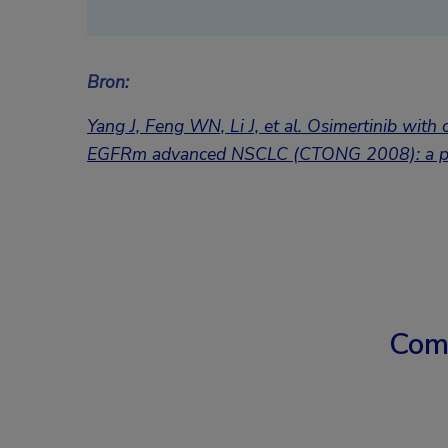
Bron:
Yang J, Feng WN, Li J, et al. Osimertinib with 
EGFRm advanced NSCLC (CTONG 2008): a phas
Com