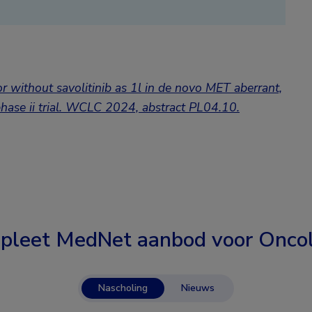
or without savolitinib as 1l in de novo MET aberrant,
e ii trial.
WCLC 2024, abstract PL04.10.
pleet MedNet aanbod voor
Oncol
Nascholing
Nieuws