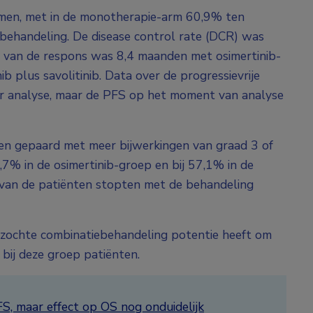
armen, met in de monotherapie-arm 60,9% ten
behandeling. De disease control rate (DCR) was
r van de respons was 8,4 maanden met osimertinib-
 plus savolitinib. Data over de progressievrije
or analyse, maar de PFS op het moment van analyse
en gepaard met meer bijwerkingen van graad 3 of
8,7% in de osimertinib-groep en bij 57,1% in de
 van de patiënten stopten met de behandeling
zochte combinatiebehandeling potentie heeft om
bij deze groep patiënten.
FS, maar effect op OS nog onduidelijk