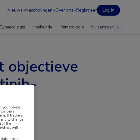
Nieuws
Nascholingen
Over ons
Registreer
Log in
Gynaecologie
Heelkunde
Hematologie
Huisartsgeneeskunde
t objectieve
tinib-
n your device.
 partners
em. If trackers
 menu to change
 of the
e effect within
y data about