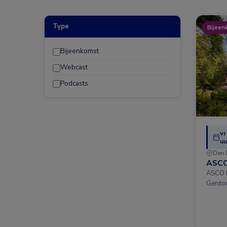
Type
Bijeen
Bijeenkomst
Webcast
Podcasts
vr
uu
Den 
ASCO
ASCO D
Genito