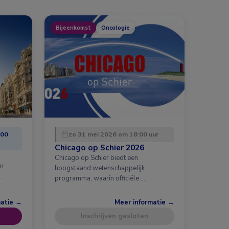
Bijeenkomst
Oncologie
:00
zo 31 mei 2026 om 18:00 uur
Chicago op Schier 2026
Chicago op Schier biedt een
en
hoogstaand wetenschappelijk
…
programma, waarin officiële …
matie →
Meer informatie →
Inschrijven gesloten