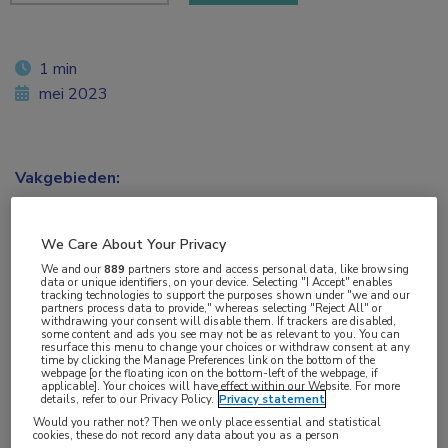
1 min
mei 2023
Vakgebieden:
Endocrinologie
,
Neurologie
,
Oncologie
We Care About Your Privacy
Aandachtsgebieden:
We and our
889
partners store and access personal data, like browsing
Chirurgie
,
Neuro-oncologie
data or unique identifiers, on your device. Selecting "I Accept" enables
tracking technologies to support the purposes shown under "we and our
partners process data to provide," whereas selecting "Reject All" or
withdrawing your consent will disable them. If trackers are disabled,
Tags:
some content and ads you see may not be as relevant to you. You can
resurface this menu to change your choices or withdraw consent at any
acromegalie
,
adenoom
,
cushingsyndroom
,
PET
time by clicking the Manage Preferences link on the bottom of the
webpage [or the floating icon on the bottom-left of the webpage, if
applicable]. Your choices will have effect within our Website. For more
details, refer to our Privacy Policy.
Privacy statement
O-(2-[
18
F]-fluoroethyl)-L-tyrosine ([
18
F]FET)
Would you rather not? Then we only place essential and statistical
cookies, these do not record any data about you as a person
PET-MRI is in staat met grote accuratesse