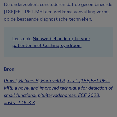
De onderzoekers concluderen dat de gecombineerde
[
18
F]FET PET-MRI een welkome aanvulling vormt
op de bestaande diagnostische technieken.
Lees ook:
Nieuwe behandeloptie voor
patiënten met Cushing-syndroom
Bron:
Pruis I, Balvers R, Harteveld A, et al. [18F]FET PET-
MRI; a novel and improved technique for detection of
small functional pituitaryadenomas.
ECE 2023,
abstract OC3.3
.