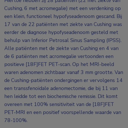
Hiertoe hebben zij 28 patiënten (22 met ziekte van
Cushing, 6 met acromegalie) met een verdenking op
een klein, functioneel hypofyseadenoom gescand. Bij
17 van de 22 patiënten met ziekte van Cushing was
eerder de diagnose hypofyseadenoom gesteld met
behulp van Inferior Petrosal Sinus Sampling (IPSS).
Alle patiënten met de ziekte van Cushing en 4 van
de 6 patiënten met acromegalie vertoonden een
positieve [
18
F]FET PET-scan. Op het MRI-beeld
waren adenomen zichtbaar vanaf 3 mm grootte. Van
de Cushing-patiënten ondergingen er vervolgens 14
een transsfenoïdale adenomectomie, die bij 11 van
hen leidde tot een biochemische remissie. Dit komt
overeen met 100% sensitiviteit van de [
18
F]FET
PET-MRI en een positief voorspellende waarde van
78-100%.