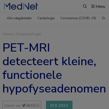
Menu
Zoeken
Alle vakgebieden
Cardiologie
Coronavirus (COVID-19)
Derm
Home
|
Endocrinologie
PET-MRI
detecteert kleine,
functionele
hypofyseadenomen
Delen via:
ECE 2023