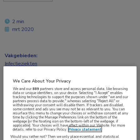
2 min
mrt 2020
Vakgebieden:
Infectieziekten
Aandachtsgebieden:
We Care About Your Privacy
HIV
We and our
889
partners store and access personal data, like browsing
data or unique identifiers, on your device. Selecting "I Accept" enables
tracking technologies to support the purposes shown under "we and our
partners process data to provide," whereas selecting "Reject All" or
withdrawing your consent will disable them. If trackers are disabled,
some content and ads you see may not be as relevant to you. You can
Het broadly neutralizing antibody (bNAb) GS-
resurface this menu to change your choices or withdraw consent at any
time by clicking the Manage Preferences link on the bottom of the
webpage [or the floating icon on the bottom-left of the webpage, if
9722 was in twee gerandomiseerde,
applicable]. Your choices will have effect within our Website. For more
details, refer to our Privacy Policy.
Privacy statement
placebogecontroleerde trials over het algemeen
Would you rather not? Then we only place essential and statistical