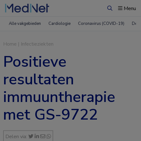
Menu
Zoeken
Alle vakgebieden
Cardiologie
Coronavirus (COVID-19)
Derm
Home
|
Infectieziekten
Positieve
resultaten
immuuntherapie
met GS-9722
Delen via: